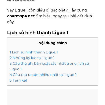
Vậy Ligue 1 còn điều gì đặc biệt? Hãy cùng
charmspa.net
tìm hiểu ngay sau bài viết dưới
đây!
Lịch sử hình thành Ligue 1
Nội dung chính
1
Lịch sử hình thành Ligue 1
2
Những kỷ lục tại Ligue 1
3
Cầu thủ ghi bàn xuất sắc nhất trong lịch sử
Ligue 1
4
Cầu thủ ra sân nhiều nhất tại Ligue 1
5
Tạm kết