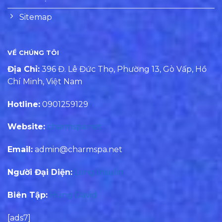
Sitemap
VỀ CHÚNG TÔI
Địa Chỉ:
396 Đ. Lê Đức Thọ, Phường 13, Gò Vấp, Hồ
Chí Minh, Việt Nam
Hotline:
0901259129
Website:
charmspa.net
Email:
admin@charmspa.net
Người Đại Diện:
Long Insulin
Biên Tập:
Hùng David
[ads7]