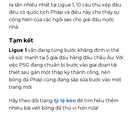
ra sân nhiều nhất tại Ligue 1, 10 cầu thủ xếp đầu
đều có quốc tịch Pháp và điều này cho thấy sự
cống hiến của các ngôi sao cho giải đấu nước
nhà.
Tạm kết
Ligue 1
vẫn đang từng bước khẳng định vị thế
và sức mạnh tại 5 giải đấu hàng đầu châu Âu. Với
việc PSG đang chuẩn bị bước vào giai đoạn tái
thiết sau gần một thập kỷ thành công, nền
bóng đá Pháp cũng đang sắp sửa bước vào một
trang mới.
Hãy theo dõi trang
tỷ lệ kèo
để tìm hiểu thêm
nhiều bài viết bóng đá thú vị hơn nữa!