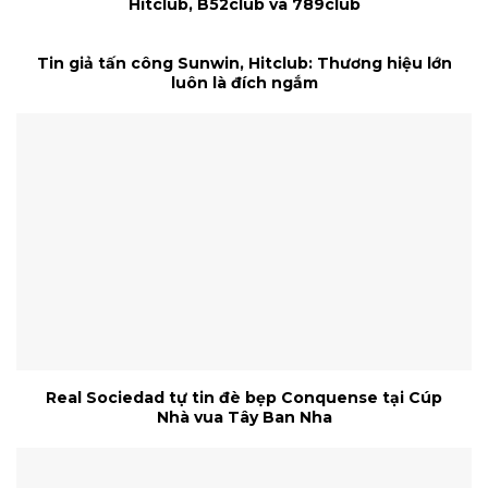
Hitclub, B52club và 789club
Tin giả tấn công Sunwin, Hitclub: Thương hiệu lớn
luôn là đích ngắm
Real Sociedad tự tin đè bẹp Conquense tại Cúp
Nhà vua Tây Ban Nha