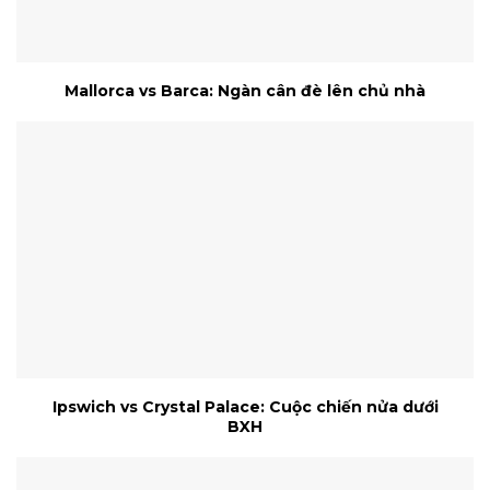
Mallorca vs Barca: Ngàn cân đè lên chủ nhà
Ipswich vs Crystal Palace: Cuộc chiến nửa dưới
BXH