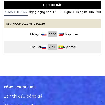
LỊCH THI ĐẤU
ASIAN CUP 2026
Ngoại hạng Anh
C1
C2
Ligue 1
Hạng hai Đức
VĐQG 
ASIAN CUP 2026
-
08/08/2026
Malaysia
20:00
Philippines
Thái Lan
20:00
Myanmar
TỔNG HỢP DỮ LIỆU
Lịch thi đấu bóng đá