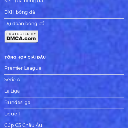
Kết quả bóng đá
BXH bóng đá
Dự đoán bóng đá
TỔNG HỢP GIẢI ĐẤU
Premier League
Serie A
La Liga
Bundesliga
Ligue 1
Cúp C3 Châu Âu