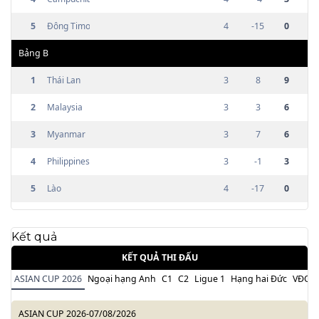
5
Đông Timor
4
-15
0
Bảng
B
1
Thái Lan
3
8
9
2
Malaysia
3
3
6
3
Myanmar
3
7
6
4
Philippines
3
-1
3
5
Lào
4
-17
0
Kết quả
KẾT QUẢ THI ĐẤU
ASIAN CUP 2026
Ngoại hạng Anh
C1
C2
Ligue 1
Hạng hai Đức
VĐQG 
ASIAN CUP 2026
-
07/08/2026