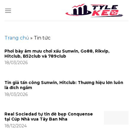
Skip
to
content
Trang chủ
»
Tin tức
Phơi bày âm mưu chơi xấu Sunwin, Go88, Rikvip,
Hitclub, B52club và 789club
18/03/2026
Tin giả tấn công Sunwin, Hitclub: Thương hiệu lớn luôn
là đích ngắm
18/03/2026
Real Sociedad tự tin đè bẹp Conquense
tại Cúp Nhà vua Tây Ban Nha
18/12/2024