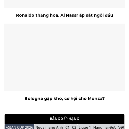
Ronaldo thăng hoa, Al Nassr áp sát ngôi đầu
Bologna gặp khó, cơ hội cho Monza?
BẢNG XẾP HẠNG
ASIAN CUP 2026
Ngoại hạng Anh
C1
C2
Ligue 1
Hạng hai Đức
VĐQG 