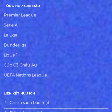
TỔNG HỢP GIẢI ĐẤU
Premier League
Serie A
La Liga
Bundesliga
Ligue 1
Cúp C3 Châu Âu
UEFA Nations League
LIÊN KẾT HỮU ÍCH
Chính sách bảo mật