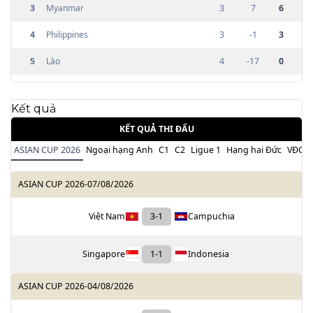
3
Myanmar
3
7
6
4
Philippines
3
-1
3
5
Lào
4
-17
0
Kết quả
KẾT QUẢ THI ĐẤU
ASIAN CUP 2026
Ngoại hạng Anh
C1
C2
Ligue 1
Hạng hai Đức
VĐQG 
ASIAN CUP 2026
-
07/08/2026
Việt Nam
3
-
1
Campuchia
Singapore
1
-
1
Indonesia
ASIAN CUP 2026
-
04/08/2026