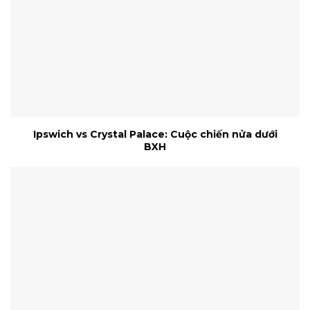
Ipswich vs Crystal Palace: Cuộc chiến nửa dưới
BXH