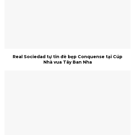
Real Sociedad tự tin đè bẹp Conquense tại Cúp
Nhà vua Tây Ban Nha