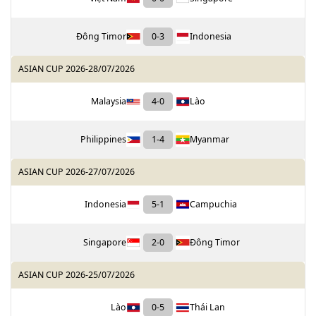
Đông Timor
0
-
3
Indonesia
ASIAN CUP 2026
-
28/07/2026
Malaysia
4
-
0
Lào
Philippines
1
-
4
Myanmar
ASIAN CUP 2026
-
27/07/2026
Indonesia
5
-
1
Campuchia
Singapore
2
-
0
Đông Timor
ASIAN CUP 2026
-
25/07/2026
Lào
0
-
5
Thái Lan