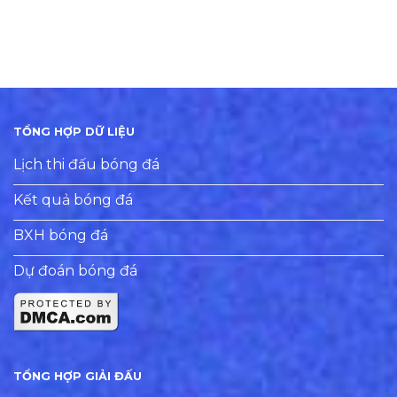
TỔNG HỢP DỮ LIỆU
Lịch thi đấu bóng đá
Kết quả bóng đá
BXH bóng đá
Dự đoán bóng đá
TỔNG HỢP GIẢI ĐẤU