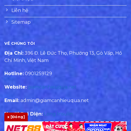
Liên hệ
Sitemap
VỀ CHÚNG TÔI
Địa Chỉ:
396 Đ. Lê Đức Thọ, Phường 13, Gò Vấp, Hồ
Chí Minh, Việt Nam
Hotline:
0901259129
Website:
giamcanhieuqua.net
Email:
admin@giamcanhieuqua.net
Người Đại Diện:
Long Insulin
x [Đóng]
Biên Tập:
Hùng David