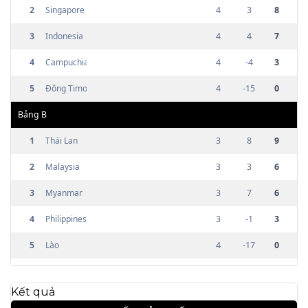
2
Singapore
4
3
8
3
Indonesia
4
4
7
4
Campuchia
4
-4
3
5
Đông Timor
4
-15
0
Bảng
B
1
Thái Lan
3
8
9
2
Malaysia
3
3
6
3
Myanmar
3
7
6
4
Philippines
3
-1
3
5
Lào
4
-17
0
Kết quả