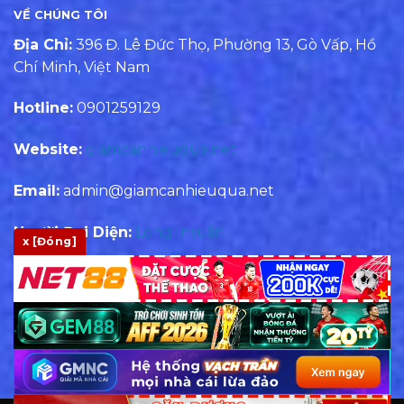
VỀ CHÚNG TÔI
Địa Chỉ:
396 Đ. Lê Đức Thọ, Phường 13, Gò Vấp, Hồ
Chí Minh, Việt Nam
Hotline:
0901259129
Website:
giamcanhieuqua.net
Email:
admin@giamcanhieuqua.net
Người Đại Diện:
Long Insulin
x [Đóng]
Biên Tập:
Hùng David
[ads7]