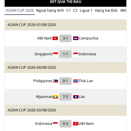
KẾT QUẢ THI ĐẤU
ASIAN CUP 2026
Ngoại hạng Anh
C1
C2
Ligue 1
Hạng hai Đức
VĐQG 
ASIAN CUP 2026
-
07/08/2026
Việt Nam
3
-
1
Campuchia
Singapore
1
-
1
Indonesia
ASIAN CUP 2026
-
04/08/2026
Philippines
0
-
1
Thái Lan
Myanmar
7
-
2
Lào
ASIAN CUP 2026
-
03/08/2026
Indonesia
0
-
3
Việt Nam