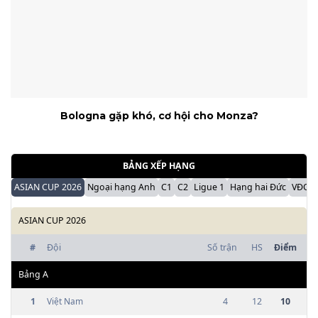
Bologna gặp khó, cơ hội cho Monza?
BẢNG XẾP HẠNG
ASIAN CUP 2026
Ngoại hạng Anh
C1
C2
Ligue 1
Hạng hai Đức
VĐQG 
ASIAN CUP 2026
#
Đội
Số trận
HS
Điểm
Bảng
A
1
Việt Nam
4
12
10