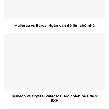
Mallorca vs Barca: Ngàn cân đè lên chủ nhà
Ipswich vs Crystal Palace: Cuộc chiến nửa dưới
BXH