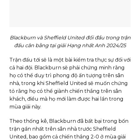
Blackburn và Sheffield United đối đầu trong trận
đấu cân bằng tại giải Hạng nhất Anh 2024/25
Trận đấu tới sẽ là một bài kiểm tra thực sự đối với
cả hai đội. Blackburn sẽ phải chứng minh rằng
họ có thể duy trì phong độ ấn tượng trên sân
nhà, trong khi Sheffield United sẽ muốn chứng
tỏ rằng họ có thể giành chiến thắng trên sân
khách, điều mà họ mới làm được hai lần trong
mùa giải này.
Theo thống kê, Blackburn đã bất bại trong bốn
trận gần nhất trên sân nhà trước Sheffield
United, bao gồm cả chiến thắng 2-0 ở mùa giải