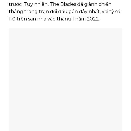
trước. Tuy nhiên, The Blades đã giành chiến
thắng trong trận đối đầu gần đây nhất, với tỷ số
1-0 trên sân nhà vào tháng 1 năm 2022.