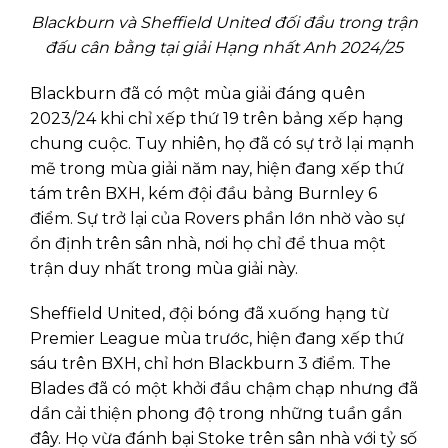
Blackburn và Sheffield United đối đầu trong trận
đấu cân bằng tại giải Hạng nhất Anh 2024/25
Blackburn đã có một mùa giải đáng quên
2023/24 khi chỉ xếp thứ 19 trên bảng xếp hạng
chung cuộc. Tuy nhiên, họ đã có sự trở lại mạnh
mẽ trong mùa giải năm nay, hiện đang xếp thứ
tám trên BXH, kém đội đầu bảng Burnley 6
điểm. Sự trở lại của Rovers phần lớn nhờ vào sự
ổn định trên sân nhà, nơi họ chỉ để thua một
trận duy nhất trong mùa giải này.
Sheffield United, đội bóng đã xuống hạng từ
Premier League mùa trước, hiện đang xếp thứ
sáu trên BXH, chỉ hơn Blackburn 3 điểm. The
Blades đã có một khởi đầu chậm chạp nhưng đã
dần cải thiện phong độ trong những tuần gần
đây. Họ vừa đánh bại Stoke trên sân nhà với tỷ số