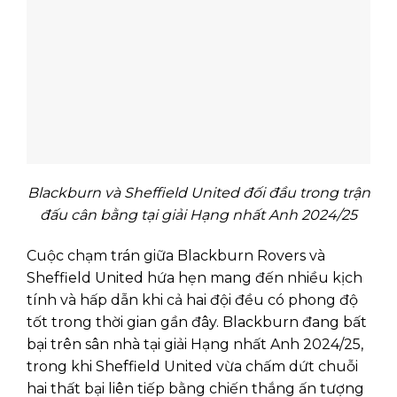
Blackburn và Sheffield United đối đầu trong trận
đấu cân bằng tại giải Hạng nhất Anh 2024/25
Cuộc chạm trán giữa Blackburn Rovers và
Sheffield United hứa hẹn mang đến nhiều kịch
tính và hấp dẫn khi cả hai đội đều có phong độ
tốt trong thời gian gần đây. Blackburn đang bất
bại trên sân nhà tại giải Hạng nhất Anh 2024/25,
trong khi Sheffield United vừa chấm dứt chuỗi
hai thất bại liên tiếp bằng chiến thắng ấn tượng