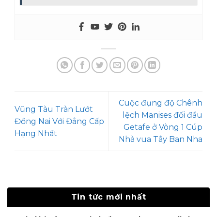
Cuộc đụng độ Chênh
Vũng Tàu Tràn Lướt
lệch Manises đối đầu
Đồng Nai Với Đẳng Cấp
Getafe ở Vòng 1 Cúp
Hạng Nhất
Nhà vua Tây Ban Nha
Tin tức mới nhất