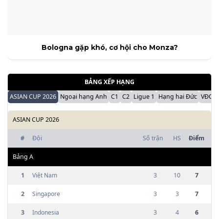
Bologna gặp khó, cơ hội cho Monza?
BẢNG XẾP HẠNG
ASIAN CUP 2026
Ngoại hạng Anh
C1
C2
Ligue 1
Hạng hai Đức
VĐQG 
ASIAN CUP 2026
#
Đội
Số trận
HS
Điểm
Bảng
A
1
Việt Nam
3
10
7
2
Singapore
3
3
7
3
Indonesia
3
4
6