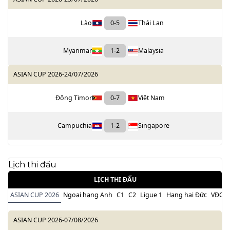
Lào
0
-
5
Thái Lan
Myanmar
1
-
2
Malaysia
ASIAN CUP 2026
-
24/07/2026
Đông Timor
0
-
7
Việt Nam
Campuchia
1
-
2
Singapore
Lịch thi đấu
LỊCH THI ĐẤU
ASIAN CUP 2026
Ngoại hạng Anh
C1
C2
Ligue 1
Hạng hai Đức
VĐQG 
ASIAN CUP 2026
-
07/08/2026