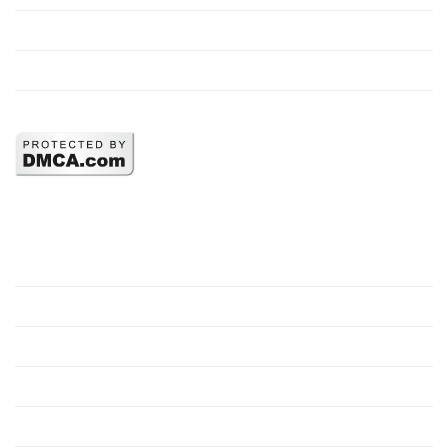
Kết quả bóng đá
BXH bóng đá
Dự đoán bóng đá
TỔNG HỢP GIẢI ĐẤU
Premier League
Serie A
La Liga
Bundesliga
Ligue 1