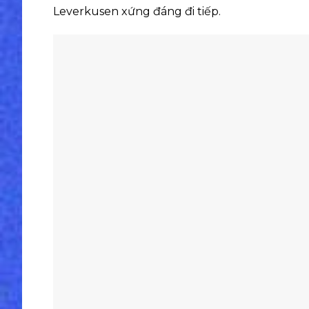
Leverkusen xứng đáng đi tiếp.