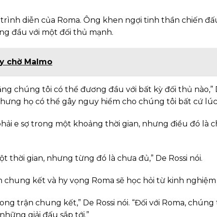
 trình diễn của Roma. Ông khen ngợi tinh thần chiến đấ
ng đầu với một đối thủ mạnh.
ẫy chờ Malmo
ằng chúng tôi có thể đương đầu với bất kỳ đối thủ nào,”
nhưng họ có thể gây nguy hiểm cho chúng tôi bất cứ lúc
hải e sợ trong một khoảng thời gian, nhưng điều đó là 
t thời gian, nhưng từng đó là chưa đủ,” De Rossi nói.
 chung kết và hy vọng Roma sẽ học hỏi từ kinh nghiệm 
ng trận chung kết,” De Rossi nói. “Đối với Roma, chúng t
hững giải đấu sắp tới.”