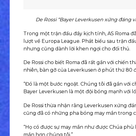
De Rossi “Bayer Leverkusen xứng đáng v
Trong một trận đấu đầy kịch tính, AS Roma đ
lượt về Europa League. Phát biểu sau trận đấu
nhưng cũng dành lời khen ngợi cho đối thủ.
De Rossi cho biết Roma đã rất gần với chiến thắ
nhiên, bàn gỡ của Leverkusen ở phút thứ 80 đã
“Đó là một bước ngoặt. Chúng tôi đã gần với ch
Bayer Leverkusen là một đội bóng mạnh với lối 
De Rossi thừa nhận rằng Leverkusen xứng đá
cũng đã có những pha bóng may mắn trong cả 
“Họ có được sự may mắn như được Chúa phù hộ
mắn hơn chúng tôi.”