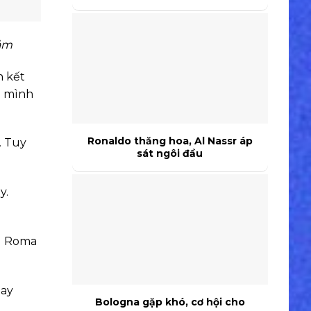
cảm
n kết
a mình
Ronaldo thăng hoa, Al Nassr áp
. Tuy
sát ngôi đầu
y.
ng Roma
may
Bologna gặp khó, cơ hội cho