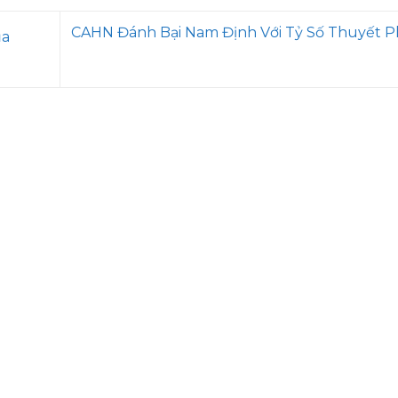
CAHN Đánh Bại Nam Định Với Tỷ Số Thuyết P
ủa