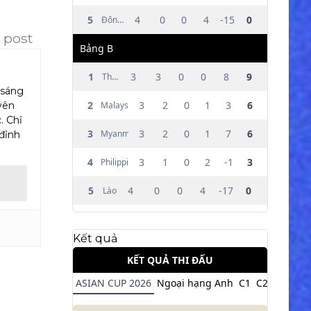
5
4
0
0
4
-15
0
Đông
Timor
 post
Bảng
B
1
3
3
0
0
8
9
Thái
Lan
 sáng
2
3
2
0
1
3
6
yên
Malaysia
. Chỉ
3
3
2
0
1
7
6
Myanmar
đỉnh
4
3
1
0
2
-1
3
Philippines
5
4
0
0
4
-17
0
Lào
Kết quả
KẾT QUẢ THI ĐẤU
ASIAN CUP 2026
Ngoại hạng Anh
C1
C2
Ligue 1