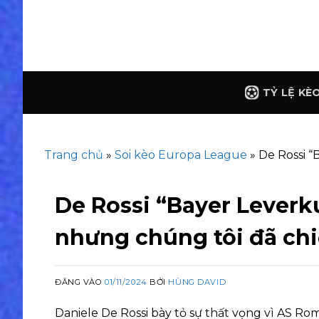
Skip
to
content
TỶ LỆ KÈ
Trang chủ
»
Soi kèo Europa League
»
De Rossi 
De Rossi “Bayer Leverk
nhưng chúng tôi đã ch
ĐĂNG VÀO
01/11/2024
BỞI
HÙNG DAVID
Daniele De Rossi bày tỏ sự thất vọng vì AS R