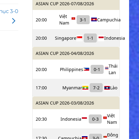
ASIAN CUP 2026
-
07/08/2026
hục 3-0
Việt
20:00
3
-
1
Campuchia
Nam
20:00
Singapore
1
-
1
Indonesia
ASIAN CUP 2026
-
04/08/2026
Thái
20:00
Philippines
0
-
1
Lan
17:00
Myanmar
7
-
2
Lào
ASIAN CUP 2026
-
03/08/2026
Việt
20:30
Indonesia
0
-
3
Nam
Đông
17:30
Campuchia
3
-
0