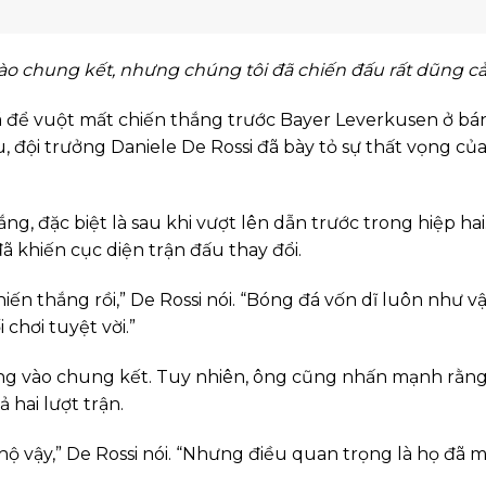
ào chung kết, nhưng chúng tôi đã chiến đấu rất dũng 
ã để vuột mất chiến thắng trước Bayer Leverkusen ở bá
, đội trưởng Daniele De Rossi đã bày tỏ sự thất vọng củ
ng, đặc biệt là sau khi vượt lên dẫn trước trong hiệp hai
 khiến cục diện trận đấu thay đổi.
iến thắng rồi,” De Rossi nói. “Bóng đá vốn dĩ luôn như vậ
chơi tuyệt vời.”
ng vào chung kết. Tuy nhiên, ông cũng nhấn mạnh rằ
hai lượt trận.
 vậy,” De Rossi nói. “Nhưng điều quan trọng là họ đã 