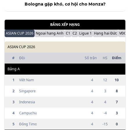
Bologna gặp khó, cơ hội cho Monza?
BẢNG XẾP HẠNG
ASIAN CUP 2026
Ngoại hạng Anh
C1
C2
Ligue 1
Hạng hai Đức
VĐQG 
ASIAN CUP 2026
#
Đội
Số trận
HS
Điểm
Bảng
A
1
Việt Nam
4
12
10
2
Singapore
4
3
8
3
Indonesia
4
4
7
4
Campuchia
4
-4
3
5
Đông Timor
4
-15
0