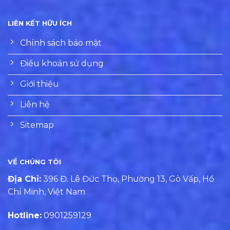
LIÊN KẾT HỮU ÍCH
Chính sách bảo mật
Điều khoản sử dụng
Giới thiệu
Liên hệ
Sitemap
VỀ CHÚNG TÔI
Địa Chỉ:
396 Đ. Lê Đức Thọ, Phường 13, Gò Vấp, Hồ
Chí Minh, Việt Nam
Hotline:
0901259129