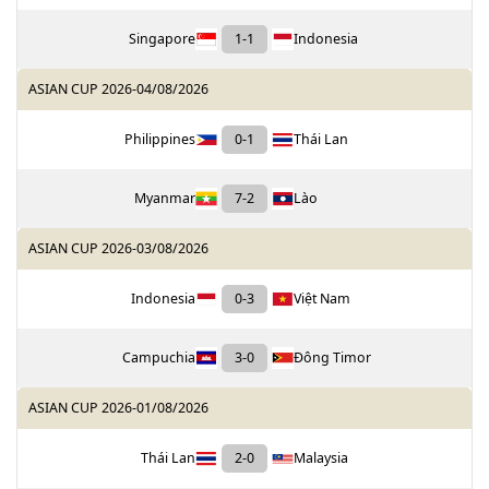
Singapore
1
-
1
Indonesia
ASIAN CUP 2026
-
04/08/2026
Philippines
0
-
1
Thái Lan
Myanmar
7
-
2
Lào
ASIAN CUP 2026
-
03/08/2026
Indonesia
0
-
3
Việt Nam
Campuchia
3
-
0
Đông Timor
ASIAN CUP 2026
-
01/08/2026
Thái Lan
2
-
0
Malaysia