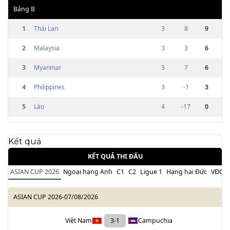
Bảng
B
1
Thái Lan
3
8
9
2
Malaysia
3
3
6
3
Myanmar
3
7
6
4
Philippines
3
-1
3
5
Lào
4
-17
0
Kết quả
KẾT QUẢ THI ĐẤU
ASIAN CUP 2026
Ngoại hạng Anh
C1
C2
Ligue 1
Hạng hai Đức
VĐQG 
ASIAN CUP 2026
-
07/08/2026
Việt Nam
3
-
1
Campuchia