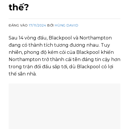
thế?
ĐĂNG VÀO
17/11/2024
BỞI
HÙNG DAVID
Sau 14 vòng đấu, Blackpool và Northampton
đang có thành tích tương đương nhau. Tuy
nhiên, phong độ kém cỏi của Blackpool khiến
Northampton trở thành cái tên đáng tin cậy hơn
trong trận đối đầu sắp tới, dù Blackpool có lợi
thế sân nhà.