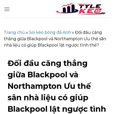
Skip
to
content
Trang chủ
»
Soi kèo bóng đá Anh
»
Đối đầu căng
thẳng giữa Blackpool và Northampton Ưu thế sân
nhà liệu có giúp Blackpool lật ngược tình thế?
Đối đầu căng thẳng
giữa Blackpool và
Northampton Ưu thế
sân nhà liệu có giúp
Blackpool lật ngược tình