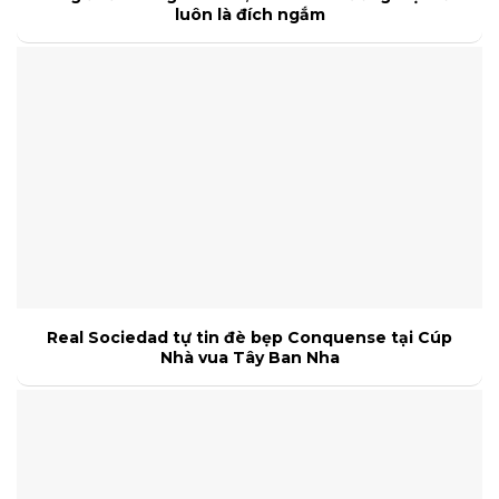
luôn là đích ngắm
Real Sociedad tự tin đè bẹp Conquense tại Cúp
Nhà vua Tây Ban Nha