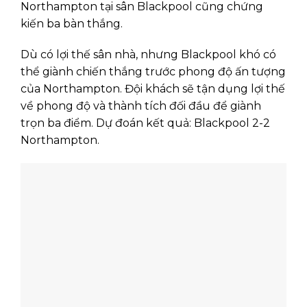
Northampton tại sân Blackpool cũng chứng
kiến ba bàn thắng.
Dù có lợi thế sân nhà, nhưng Blackpool khó có
thể giành chiến thắng trước phong độ ấn tượng
của Northampton. Đội khách sẽ tận dụng lợi thế
về phong độ và thành tích đối đầu để giành
trọn ba điểm. Dự đoán kết quả: Blackpool 2-2
Northampton.