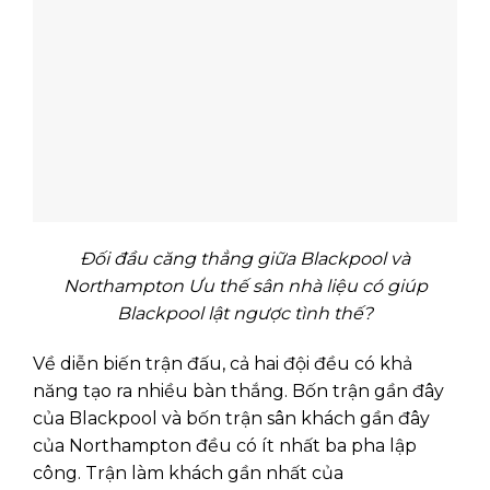
Đối đầu căng thẳng giữa Blackpool và
Northampton Ưu thế sân nhà liệu có giúp
Blackpool lật ngược tình thế?
Về diễn biến trận đấu, cả hai đội đều có khả
năng tạo ra nhiều bàn thắng. Bốn trận gần đây
của Blackpool và bốn trận sân khách gần đây
của Northampton đều có ít nhất ba pha lập
công. Trận làm khách gần nhất của