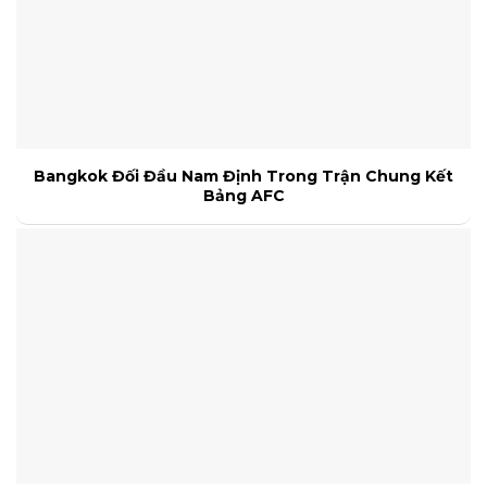
Bangkok Đối Đầu Nam Định Trong Trận Chung Kết
Bảng AFC