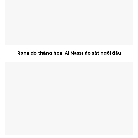
Ronaldo thăng hoa, Al Nassr áp sát ngôi đầu