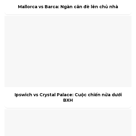
Mallorca vs Barca: Ngàn cân đè lên chủ nhà
Ipswich vs Crystal Palace: Cuộc chiến nửa dưới
BXH