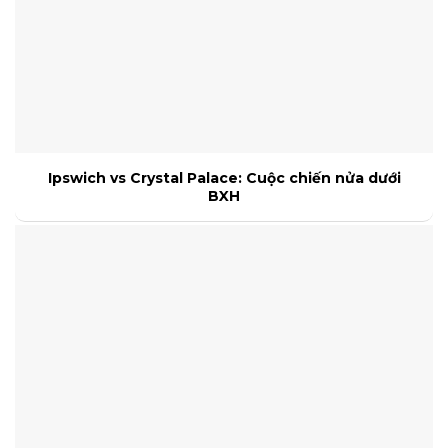
Ipswich vs Crystal Palace: Cuộc chiến nửa dưới
BXH