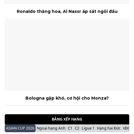
Ronaldo thăng hoa, Al Nassr áp sát ngôi đầu
Bologna gặp khó, cơ hội cho Monza?
BẢNG XẾP HẠNG
ASIAN CUP 2026
Ngoại hạng Anh
C1
C2
Ligue 1
Hạng hai Đức
VĐQG 