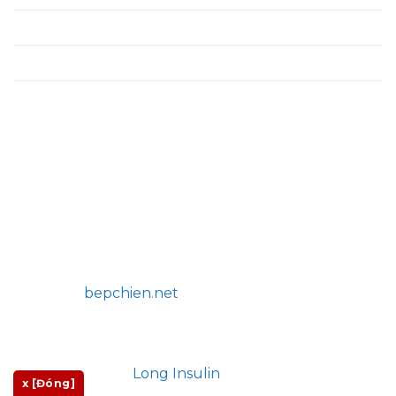
Giới thiệu
Liên hệ
Sitemap
VỀ CHÚNG TÔI
Địa Chỉ:
396 Đ. Lê Đức Thọ, Phường 13, Gò Vấp, Hồ
Chí Minh, Việt Nam
Hotline:
0901259129
Website:
bepchien.net
Email:
admin@bepchien.net
Người Đại Diện:
Long Insulin
x [Đóng]