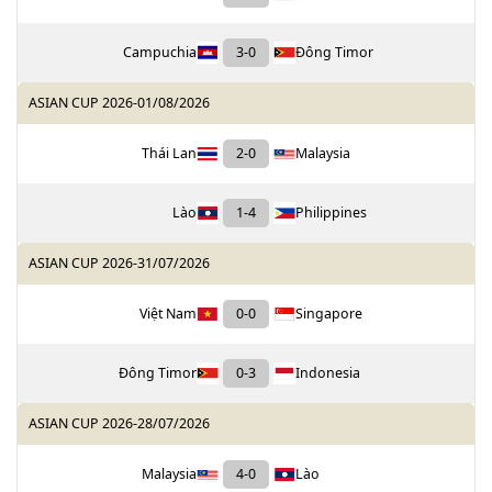
Campuchia
3
-
0
Đông Timor
ASIAN CUP 2026
-
01/08/2026
Thái Lan
2
-
0
Malaysia
Lào
1
-
4
Philippines
ASIAN CUP 2026
-
31/07/2026
Việt Nam
0
-
0
Singapore
Đông Timor
0
-
3
Indonesia
ASIAN CUP 2026
-
28/07/2026
Malaysia
4
-
0
Lào