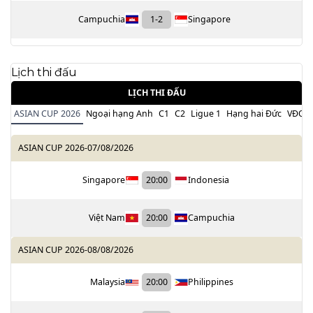
Campuchia
1
-
2
Singapore
Lịch thi đấu
LỊCH THI ĐẤU
ASIAN CUP 2026
Ngoại hạng Anh
C1
C2
Ligue 1
Hạng hai Đức
VĐQG 
ASIAN CUP 2026
-
07/08/2026
Singapore
20:00
Indonesia
Việt Nam
20:00
Campuchia
ASIAN CUP 2026
-
08/08/2026
Malaysia
20:00
Philippines