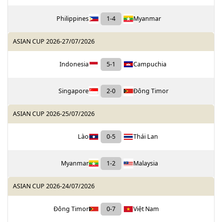
Philippines
1
-
4
Myanmar
ASIAN CUP 2026
-
27/07/2026
Indonesia
5
-
1
Campuchia
Singapore
2
-
0
Đông Timor
ASIAN CUP 2026
-
25/07/2026
Lào
0
-
5
Thái Lan
Myanmar
1
-
2
Malaysia
ASIAN CUP 2026
-
24/07/2026
Đông Timor
0
-
7
Việt Nam