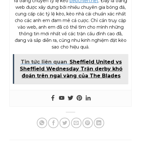
ra trang chuyên tỷ lệ kèo
bepchien.net
. Đây là trang
web được xây dựng bởi nhiều chuyên gia bóng đá,
cung cấp các tỷ lệ kèo, kèo nhà cái chuẩn xác nhất
cho các anh em đam mê cá cược. Chỉ cần truy cập
vào web, anh em đã có thể tìm cho mình những
thông tin mới nhất về các trận cầu đỉnh cao đã,
đang và sắp diễn ra, cũng như kinh nghiệm đặt kèo
sao cho hiệu quả.
Tin tức liên quan
Sheffield United vs
Sheffield Wednesday Trận derby khó
đoán trên ngai vàng của The Blades