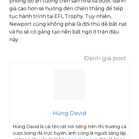
phong độ ấn tượng trên sân nhà và được đánh
giá cao hơn sẽ hướng đến chiến thắng để tiếp
tục hành trình tại EFL Trophy. Tuy nhiên,
Newport cũng không phải là đối thủ dễ bắt nạt
và họ sẽ cố gắng tạo nên bất ngờ ở trận đấu
này.
Đánh giá post
Hùng David
Hùng David là cái tên rất nổi tiếng trên thị trường cá
cược bóng đá trực tuyến, anh cũng là người sáng lập