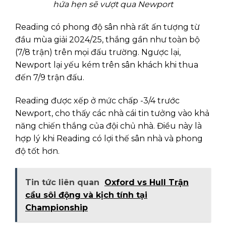
hứa hẹn sẽ vượt qua Newport
Reading có phong độ sân nhà rất ấn tượng từ
đầu mùa giải 2024/25, thắng gần như toàn bộ
(7/8 trận) trên mọi đấu trường. Ngược lại,
Newport lại yếu kém trên sân khách khi thua
đến 7/9 trận đấu.
Reading được xếp ở mức chấp -3/4 trước
Newport, cho thấy các nhà cái tin tưởng vào khả
năng chiến thắng của đội chủ nhà. Điều này là
hợp lý khi Reading có lợi thế sân nhà và phong
độ tốt hơn.
Tin tức liên quan
Oxford vs Hull Trận
cầu sôi động và kịch tính tại
Championship