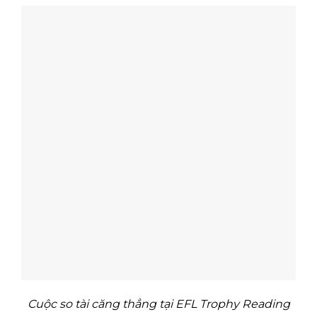
Cuộc so tài căng thẳng tại EFL Trophy Reading