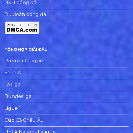
BXH bóng đá
Dự đoán bóng đá
TỔNG HỢP GIẢI ĐẤU
Premier League
Serie A
La Liga
Bundesliga
Ligue 1
Cúp C3 Châu Âu
UEFA Nations League