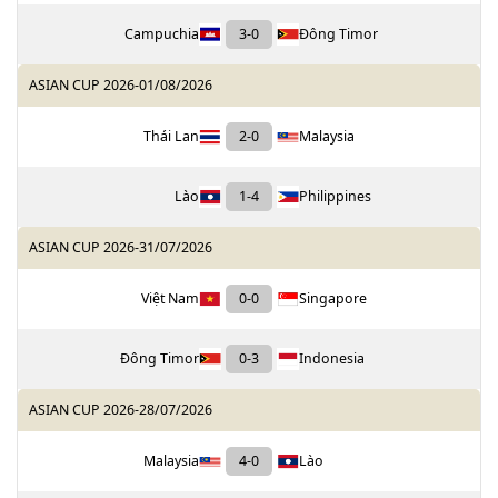
Campuchia
3
-
0
Đông Timor
ASIAN CUP 2026
-
01/08/2026
Thái Lan
2
-
0
Malaysia
Lào
1
-
4
Philippines
ASIAN CUP 2026
-
31/07/2026
Việt Nam
0
-
0
Singapore
Đông Timor
0
-
3
Indonesia
ASIAN CUP 2026
-
28/07/2026
Malaysia
4
-
0
Lào