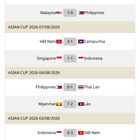
Malaysia
1
-
0
Philippines
ASIAN CUP 2026
-
07/08/2026
Việt Nam
3
-
1
Campuchia
Singapore
1
-
1
Indonesia
ASIAN CUP 2026
-
04/08/2026
Philippines
0
-
1
Thái Lan
Myanmar
7
-
2
Lào
ASIAN CUP 2026
-
03/08/2026
Indonesia
0
-
3
Việt Nam