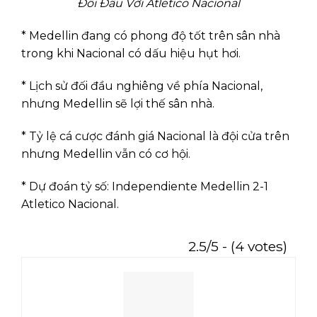
Đối Đầu Với Atletico Nacional
* Medellin đang có phong độ tốt trên sân nhà
trong khi Nacional có dấu hiệu hụt hơi.
* Lịch sử đối đầu nghiêng về phía Nacional,
nhưng Medellin sẽ lợi thế sân nhà.
* Tỷ lệ cá cược đánh giá Nacional là đội cửa trên
nhưng Medellin vẫn có cơ hội.
* Dự đoán tỷ số: Independiente Medellin 2-1
Atletico Nacional.
2.5/5 - (4 votes)