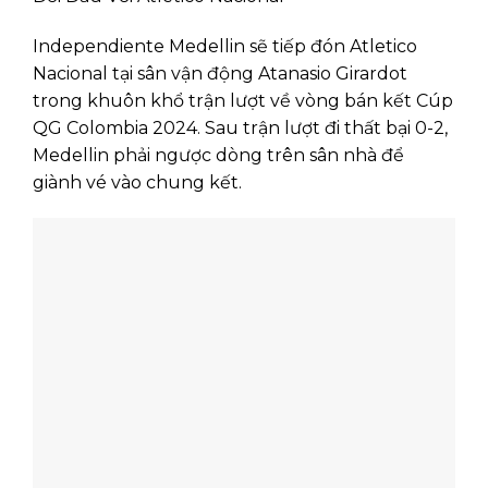
Independiente Medellin sẽ tiếp đón Atletico
Nacional tại sân vận động Atanasio Girardot
trong khuôn khổ trận lượt về vòng bán kết Cúp
QG Colombia 2024. Sau trận lượt đi thất bại 0-2,
Medellin phải ngược dòng trên sân nhà để
giành vé vào chung kết.