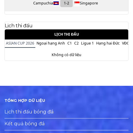
Campuchia
1
-
2
Singapore
Lịch thi đấu
LỊCH THI ĐẤU
ASIAN CUP 2026
Ngoại hạng Anh
C1
C2
Ligue 1
Hạng hai Đức
VĐQG 
Không có dữ liệu
TỔNG HỢP DỮ LIỆU
Lịch thi đấu bóng đá
Kết quả bóng đá