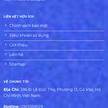
LIÊN KẾT HỮU ÍCH
Chính sách bảo mật
Điều khoản sử dụng
Giới thiệu
Liên hệ
Sitemap
VỀ CHÚNG TÔI
Địa Chỉ:
396 Đ. Lê Đức Thọ, Phường 13, Gò Vấp, Hồ
Chí Minh, Việt Nam
Hotline:
0901259129