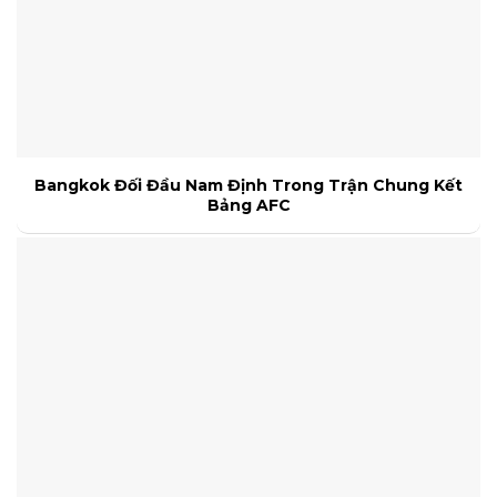
Bangkok Đối Đầu Nam Định Trong Trận Chung Kết
Bảng AFC