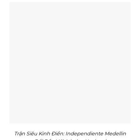
Trận Siêu Kinh Điển: Independiente Medellin