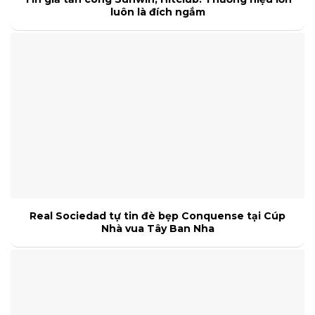
luôn là đích ngắm
Real Sociedad tự tin đè bẹp Conquense tại Cúp
Nhà vua Tây Ban Nha