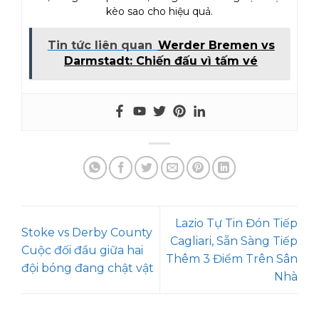
kèo sao cho hiệu quả.
Tin tức liên quan
Werder Bremen vs
Darmstadt: Chiến đấu vì tấm vé
Lazio Tự Tin Đón Tiếp
Stoke vs Derby County
Cagliari, Sẵn Sàng Tiếp
Cuộc đối đầu giữa hai
Thêm 3 Điểm Trên Sân
đội bóng đang chật vật
Nhà