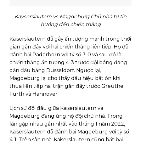
Kayserslautern vs Magdeburg Chủ nhà tự tin
hướng đến chiến thắng
Kaiserslautern đã gây ấn tượng mạnh trong thời
gian gần đây với hai chiến thắng liên tiếp. Họ đã
đánh bại Paderborn với tỷ số 3-0 và sau đó là
chiến thắng ấn tượng 4-3 trước đội bóng đang
dẫn đầu bảng Dusseldorf. Ngược lại,
Magdeburg lại cho thấy dấu hiệu bất ổn khi
thua liên tiếp hai trận gần đây trước Greuthe
Furth và Hannover.
Lịch sử đối đầu giữa Kaiserslautern và
Magdeburg đang ủng hộ đội chủ nhà. Trong
lần gặp nhau gần nhất vào tháng 1 năm 2022,
Kaiserslautern đã đánh bại Magdeburg với tỷ số
4-1. Trên sân nhà, Kaiserslautern cũng bất bại