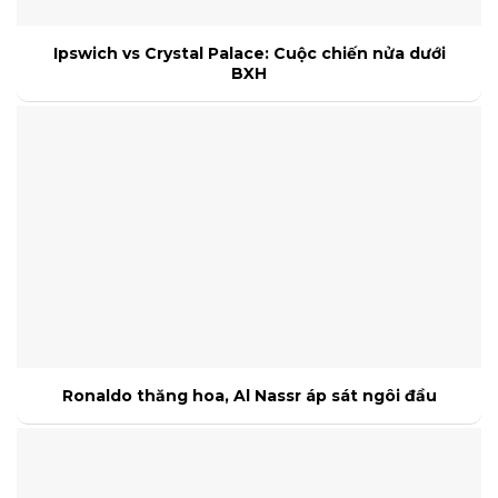
Ipswich vs Crystal Palace: Cuộc chiến nửa dưới
BXH
Ronaldo thăng hoa, Al Nassr áp sát ngôi đầu