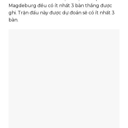
Magdeburg đều có ít nhất 3 bàn thắng được
ghi. Trận đấu này được dự đoán sẽ có ít nhất 3
bàn.