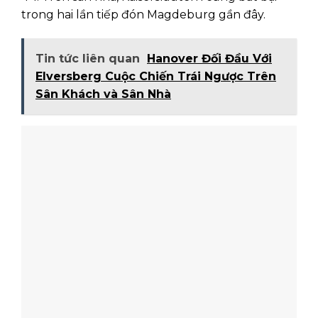
trong hai lần tiếp đón Magdeburg gần đây.
Tin tức liên quan
Hanover Đối Đầu Với
Elversberg Cuộc Chiến Trái Ngược Trên
Sân Khách và Sân Nhà