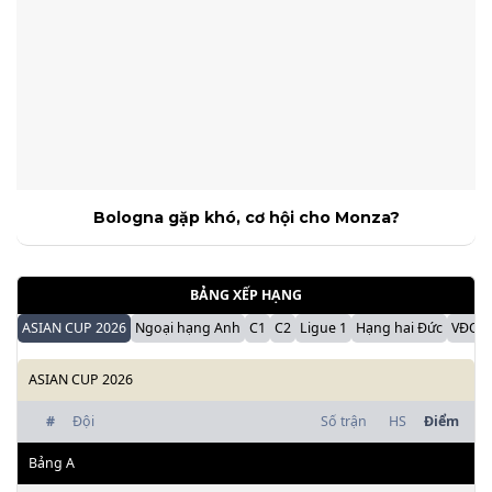
Bologna gặp khó, cơ hội cho Monza?
BẢNG XẾP HẠNG
ASIAN CUP 2026
Ngoại hạng Anh
C1
C2
Ligue 1
Hạng hai Đức
VĐQG 
ASIAN CUP 2026
#
Đội
Số trận
HS
Điểm
Bảng
A