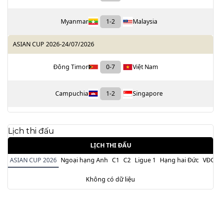
Myanmar
1
-
2
Malaysia
ASIAN CUP 2026
-
24/07/2026
Đông Timor
0
-
7
Việt Nam
Campuchia
1
-
2
Singapore
Lịch thi đấu
LỊCH THI ĐẤU
ASIAN CUP 2026
Ngoại hạng Anh
C1
C2
Ligue 1
Hạng hai Đức
VĐQG 
Không có dữ liệu