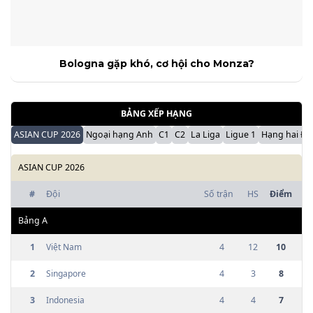
Bologna gặp khó, cơ hội cho Monza?
BẢNG XẾP HẠNG
ASIAN CUP 2026
Ngoại hạng Anh
C1
C2
La Liga
Ligue 1
Hạng hai Đứ
ASIAN CUP 2026
#
Đội
Số trận
HS
Điểm
Bảng
A
1
Việt Nam
4
12
10
2
Singapore
4
3
8
3
Indonesia
4
4
7