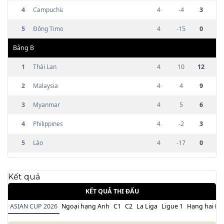
4
Campuchia
4
-4
3
5
Đông Timor
4
-15
0
Bảng
B
1
Thái Lan
4
10
12
2
Malaysia
4
4
9
3
Myanmar
4
5
6
4
Philippines
4
-2
3
5
Lào
4
-17
0
Kết quả
KẾT QUẢ THI ĐẤU
ASIAN CUP 2026
Ngoại hạng Anh
C1
C2
La Liga
Ligue 1
Hạng hai Đứ