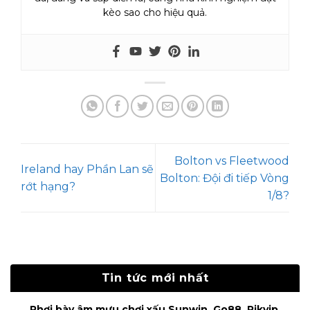
kèo sao cho hiệu quả.
Bolton vs Fleetwood
Ireland hay Phần Lan sẽ
Bolton: Đội đi tiếp Vòng
rớt hạng?
1/8?
Tin tức mới nhất
Phơi bày âm mưu chơi xấu Sunwin, Go88, Rikvip,