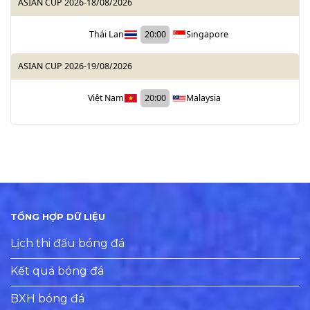
ASIAN CUP 2026
-
18/08/2026
Thái Lan
20:00
Singapore
ASIAN CUP 2026
-
19/08/2026
Việt Nam
20:00
Malaysia
TỔNG HỢP DỮ LIỆU
Lịch thi đấu bóng đá
Kết quả bóng đá
BXH bóng đá