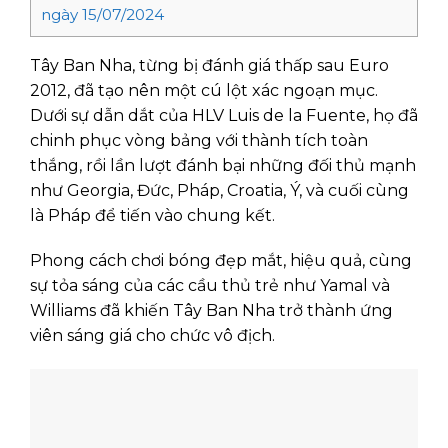
ngày 15/07/2024
Tây Ban Nha, từng bị đánh giá thấp sau Euro
2012, đã tạo nên một cú lột xác ngoạn mục.
Dưới sự dẫn dắt của HLV Luis de la Fuente, họ đã
chinh phục vòng bảng với thành tích toàn
thắng, rồi lần lượt đánh bại những đối thủ mạnh
như Georgia, Đức, Pháp, Croatia, Ý, và cuối cùng
là Pháp để tiến vào chung kết.
Phong cách chơi bóng đẹp mắt, hiệu quả, cùng
sự tỏa sáng của các cầu thủ trẻ như Yamal và
Williams đã khiến Tây Ban Nha trở thành ứng
viên sáng giá cho chức vô địch.