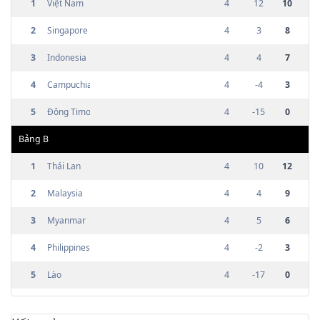
1
Việt Nam
4
12
10
2
Singapore
4
3
8
3
Indonesia
4
4
7
4
Campuchia
4
-4
3
5
Đông Timor
4
-15
0
Bảng
B
1
Thái Lan
4
10
12
2
Malaysia
4
4
9
3
Myanmar
4
5
6
4
Philippines
4
-2
3
5
Lào
4
-17
0