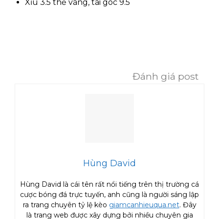
Xỉu 3.5 thẻ vàng, tài góc 9.5
Đánh giá post
Hùng David
Hùng David là cái tên rất nổi tiếng trên thị trường cá
cược bóng đá trực tuyến, anh cũng là người sáng lập
ra trang chuyên tỷ lệ kèo
giamcanhieuqua.net
. Đây
là trang web được xây dựng bởi nhiều chuyên gia