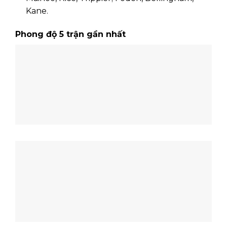
Kane.
Phong độ 5 trận gần nhất