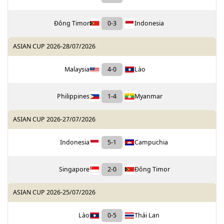
Đông Timor
0
-
3
Indonesia
ASIAN CUP 2026
-
28/07/2026
Malaysia
4
-
0
Lào
Philippines
1
-
4
Myanmar
ASIAN CUP 2026
-
27/07/2026
Indonesia
5
-
1
Campuchia
Singapore
2
-
0
Đông Timor
ASIAN CUP 2026
-
25/07/2026
Lào
0
-
5
Thái Lan