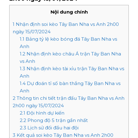
Nội dung chính
1
Nhận định soi kèo Tây Ban Nha vs Anh 2h00
ngày 15/07/2024
1.1
Bảng tỷ lệ kèo bóng đá Tây Ban Nha vs
Anh
1.2
Nhận định kèo châu Á trận Tây Ban Nha
vs Anh
1.3
Nhận định kèo tài xỉu trận Tây Ban Nha vs
Anh
1.4
Dự đoán tỉ số bàn thắng Tây Ban Nha vs
Anh
2
Thông tin chi tiết trận đấu Tây Ban Nha vs Anh
2h00 ngày 15/07/2024
2.1
Đội hình dự kiến
2.2
Phong độ 5 trận gần nhất
2.3
Lịch sử đối đầu hai đội
3
Kết quả soi kèo Tây Ban Nha vs Anh 2h00