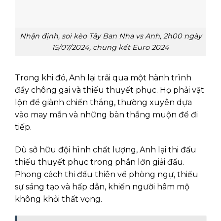
Nhận định, soi kèo Tây Ban Nha vs Anh, 2h00 ngày
15/07/2024, chung kết Euro 2024
Trong khi đó, Anh lại trải qua một hành trình
đầy chông gai và thiếu thuyết phục. Họ phải vật
lộn để giành chiến thắng, thường xuyên dựa
vào may mắn và những bàn thắng muộn để đi
tiếp.
Dù sở hữu đội hình chất lượng, Anh lại thi đấu
thiếu thuyết phục trong phần lớn giải đấu.
Phong cách thi đấu thiên về phòng ngự, thiếu
sự sáng tạo và hấp dẫn, khiến người hâm mộ
không khỏi thất vọng.