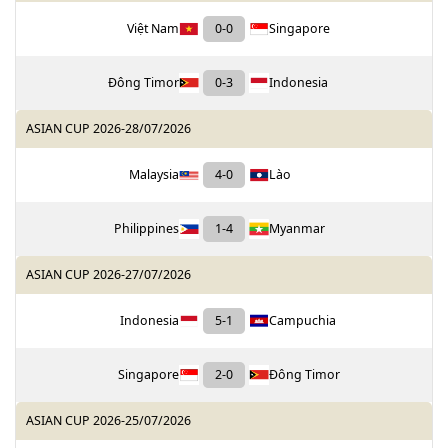
Việt Nam
0
-
0
Singapore
Đông Timor
0
-
3
Indonesia
ASIAN CUP 2026
-
28/07/2026
Malaysia
4
-
0
Lào
Philippines
1
-
4
Myanmar
ASIAN CUP 2026
-
27/07/2026
Indonesia
5
-
1
Campuchia
Singapore
2
-
0
Đông Timor
ASIAN CUP 2026
-
25/07/2026