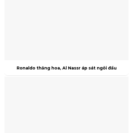
Ronaldo thăng hoa, Al Nassr áp sát ngôi đầu