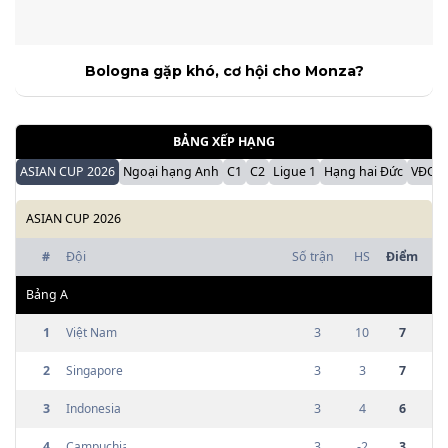
Bologna gặp khó, cơ hội cho Monza?
BẢNG XẾP HẠNG
ASIAN CUP 2026
Ngoại hạng Anh
C1
C2
Ligue 1
Hạng hai Đức
VĐQG 
ASIAN CUP 2026
#
Đội
Số trận
HS
Điểm
Bảng
A
1
Việt Nam
3
10
7
2
Singapore
3
3
7
3
Indonesia
3
4
6
4
Campuchia
3
-2
3