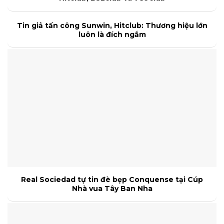
Tin giả tấn công Sunwin, Hitclub: Thương hiệu lớn
luôn là đích ngắm
Real Sociedad tự tin đè bẹp Conquense tại Cúp
Nhà vua Tây Ban Nha