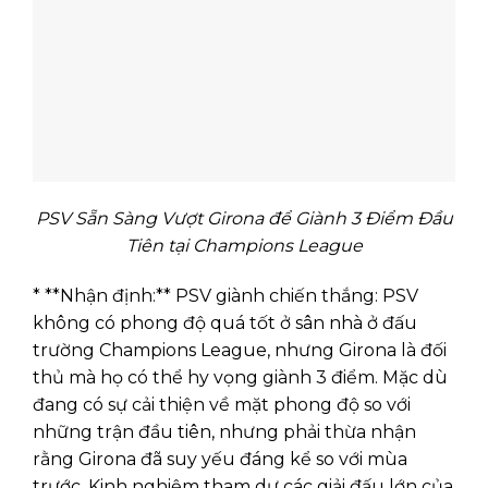
PSV Sẵn Sàng Vượt Girona để Giành 3 Điểm Đầu
Tiên tại Champions League
* **Nhận định:** PSV giành chiến thắng: PSV
không có phong độ quá tốt ở sân nhà ở đấu
trường Champions League, nhưng Girona là đối
thủ mà họ có thể hy vọng giành 3 điểm. Mặc dù
đang có sự cải thiện về mặt phong độ so với
những trận đầu tiên, nhưng phải thừa nhận
rằng Girona đã suy yếu đáng kể so với mùa
trước. Kinh nghiệm tham dự các giải đấu lớn của