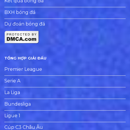
Kết quả bóng đá
BXH bóng đá
Dự đoán bóng đá
TỔNG HỢP GIẢI ĐẤU
Premier League
Serie A
La Liga
Bundesliga
Ligue 1
Cúp C3 Châu Âu