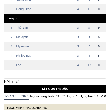
5
Đông Timor
4
-15
0
Bảng
B
1
Thái Lan
3
8
9
2
Malaysia
3
3
6
3
Myanmar
3
7
6
4
Philippines
3
-1
3
5
Lào
4
-17
0
Kết quả
KẾT QUẢ THI ĐẤU
ASIAN CUP 2026
Ngoại hạng Anh
C1
C2
Ligue 1
Hạng hai Đức
VĐQG 
ASIAN CUP 2026
-
04/08/2026