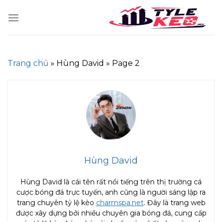
Skip
to
content
Trang chủ
»
Hùng David
»
Page 2
Hùng David
Hùng David là cái tên rất nổi tiếng trên thị trường cá
cược bóng đá trực tuyến, anh cũng là người sáng lập ra
trang chuyên tỷ lệ kèo
charmspa.net
. Đây là trang web
được xây dựng bởi nhiều chuyên gia bóng đá, cung cấp