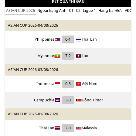
KẾT QUẢ THI ĐẤU
ASIAN CUP 2026
Ngoại hạng Anh
C1
C2
Ligue 1
Hạng hai Đức
VĐQG 
ASIAN CUP 2026
-
04/08/2026
Philippines
0
-
1
Thái Lan
Myanmar
7
-
2
Lào
ASIAN CUP 2026
-
03/08/2026
Indonesia
0
-
3
Việt Nam
Campuchia
3
-
0
Đông Timor
ASIAN CUP 2026
-
01/08/2026
Thái Lan
2
-
0
Malaysia