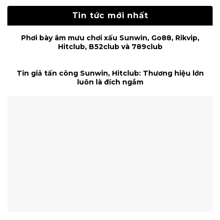
Tin tức mới nhất
Phơi bày âm mưu chơi xấu Sunwin, Go88, Rikvip,
Hitclub, B52club và 789club
Tin giả tấn công Sunwin, Hitclub: Thương hiệu lớn
luôn là đích ngắm