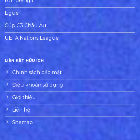
Bundesliga
Ligue 1
Cúp C3 Châu Âu
UEFA Nations League
LIÊN KẾT HỮU ÍCH
Chính sách bảo mật
Điều khoản sử dụng
Giới thiệu
Liên hệ
Sitemap