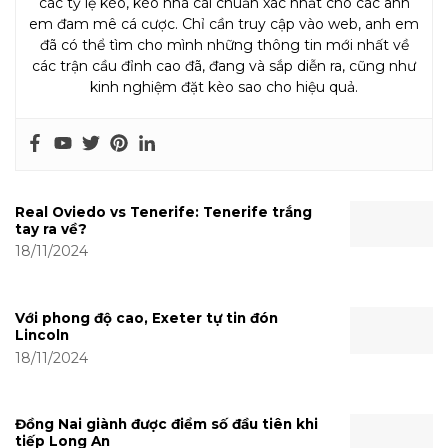
các tỷ lệ kèo, kèo nhà cái chuẩn xác nhất cho các anh
em đam mê cá cược. Chỉ cần truy cập vào web, anh em
đã có thể tìm cho mình những thông tin mới nhất về
các trận cầu đỉnh cao đã, đang và sắp diễn ra, cũng như
kinh nghiệm đặt kèo sao cho hiệu quả.
Real Oviedo vs Tenerife: Tenerife trắng
tay ra về?
18/11/2024
Với phong độ cao, Exeter tự tin đón
Lincoln
18/11/2024
Đồng Nai giành được điểm số đầu tiên khi
tiếp Long An