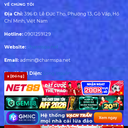
VỀ CHÚNG TÔI
Địa Chỉ:
396 Đ. Lê Đức Thọ, Phường 13, Gò Vấp, Hồ
Chí Minh, Việt Nam
Hotline:
0901259129
Website:
charmspa.net
Email:
admin@charmspa.net
Người Đại Diện:
Long Insulin
x [Đóng]
Biên Tập:
Hùng David
[ads7]