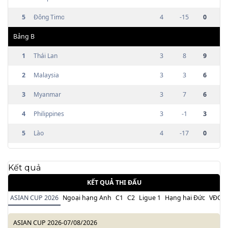
5
Đông Timor
4
-15
0
Bảng
B
1
Thái Lan
3
8
9
2
Malaysia
3
3
6
3
Myanmar
3
7
6
4
Philippines
3
-1
3
5
Lào
4
-17
0
Kết quả
KẾT QUẢ THI ĐẤU
ASIAN CUP 2026
Ngoại hạng Anh
C1
C2
Ligue 1
Hạng hai Đức
VĐQG 
ASIAN CUP 2026
-
07/08/2026