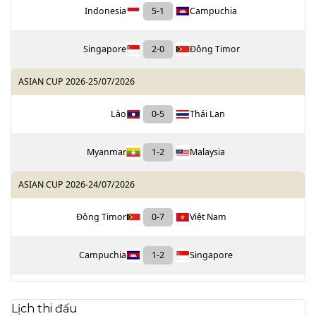
Indonesia
5
-
1
Campuchia
Singapore
2
-
0
Đông Timor
ASIAN CUP 2026
-
25/07/2026
Lào
0
-
5
Thái Lan
Myanmar
1
-
2
Malaysia
ASIAN CUP 2026
-
24/07/2026
Đông Timor
0
-
7
Việt Nam
Campuchia
1
-
2
Singapore
Lịch thi đấu