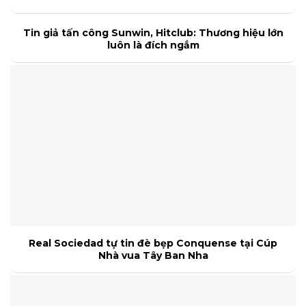
Tin giả tấn công Sunwin, Hitclub: Thương hiệu lớn
luôn là đích ngắm
Real Sociedad tự tin đè bẹp Conquense tại Cúp
Nhà vua Tây Ban Nha