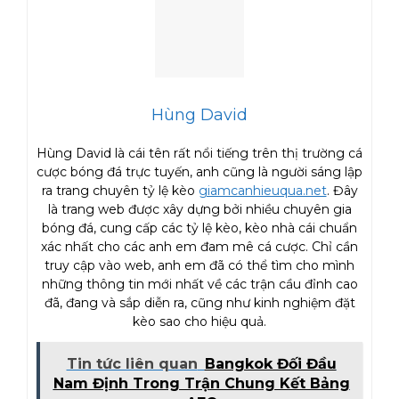
Hùng David
Hùng David là cái tên rất nổi tiếng trên thị trường cá
cược bóng đá trực tuyến, anh cũng là người sáng lập
ra trang chuyên tỷ lệ kèo
giamcanhieuqua.net
. Đây
là trang web được xây dựng bởi nhiều chuyên gia
bóng đá, cung cấp các tỷ lệ kèo, kèo nhà cái chuẩn
xác nhất cho các anh em đam mê cá cược. Chỉ cần
truy cập vào web, anh em đã có thể tìm cho mình
những thông tin mới nhất về các trận cầu đỉnh cao
đã, đang và sắp diễn ra, cũng như kinh nghiệm đặt
kèo sao cho hiệu quả.
Tin tức liên quan
Bangkok Đối Đầu
Nam Định Trong Trận Chung Kết Bảng