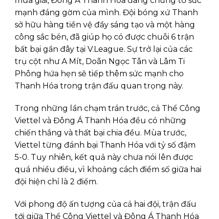
mùa giải, Đông Á Thanh Hóa đang chứng tỏ sức
mạnh đáng gờm của mình. Đội bóng xứ Thanh
sở hữu hàng tiền vệ đầy sáng tạo và một hàng
công sắc bén, đã giúp họ có được chuỗi 6 trận
bất bại gần đây tại V.League. Sự trở lại của các
trụ cột như A Mít, Doãn Ngọc Tân và Lâm Ti
Phông hứa hẹn sẽ tiếp thêm sức mạnh cho
Thanh Hóa trong trận đấu quan trọng này.
Trong những lần chạm trán trước, cả Thể Công
Viettel và Đông Á Thanh Hóa đều có những
chiến thắng và thất bại chia đều. Mùa trước,
Viettel từng đánh bại Thanh Hóa với tỷ số đậm
5-0. Tuy nhiên, kết quả này chưa nói lên được
quá nhiều điều, vì khoảng cách điểm số giữa hai
đội hiện chỉ là 2 điểm.
Với phong độ ấn tượng của cả hai đội, trận đấu
tới giữa Thể Công Viettel và Đông Á Thanh Hóa