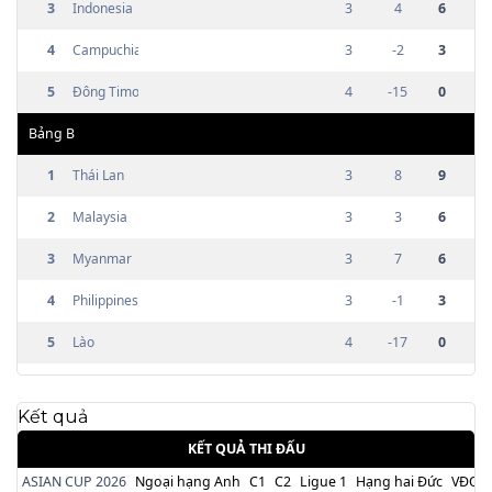
3
Indonesia
3
4
6
4
Campuchia
3
-2
3
5
Đông Timor
4
-15
0
Bảng
B
1
Thái Lan
3
8
9
2
Malaysia
3
3
6
3
Myanmar
3
7
6
4
Philippines
3
-1
3
5
Lào
4
-17
0
Kết quả
KẾT QUẢ THI ĐẤU
ASIAN CUP 2026
Ngoại hạng Anh
C1
C2
Ligue 1
Hạng hai Đức
VĐQG 