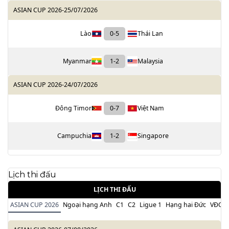
ASIAN CUP 2026
-
25/07/2026
Lào
0
-
5
Thái Lan
Myanmar
1
-
2
Malaysia
ASIAN CUP 2026
-
24/07/2026
Đông Timor
0
-
7
Việt Nam
Campuchia
1
-
2
Singapore
Lịch thi đấu
LỊCH THI ĐẤU
ASIAN CUP 2026
Ngoại hạng Anh
C1
C2
Ligue 1
Hạng hai Đức
VĐQG 