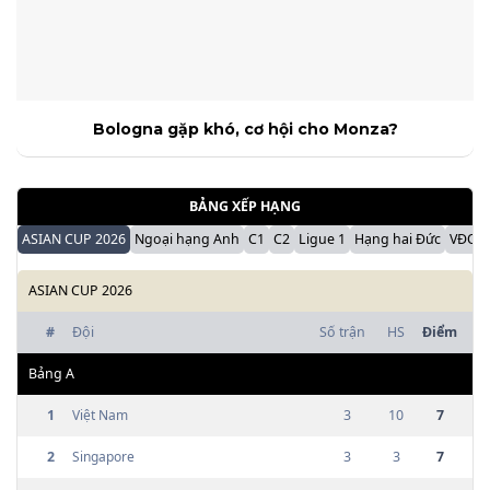
Bologna gặp khó, cơ hội cho Monza?
BẢNG XẾP HẠNG
ASIAN CUP 2026
Ngoại hạng Anh
C1
C2
Ligue 1
Hạng hai Đức
VĐQG 
ASIAN CUP 2026
#
Đội
Số trận
HS
Điểm
Bảng
A
1
Việt Nam
3
10
7
2
Singapore
3
3
7