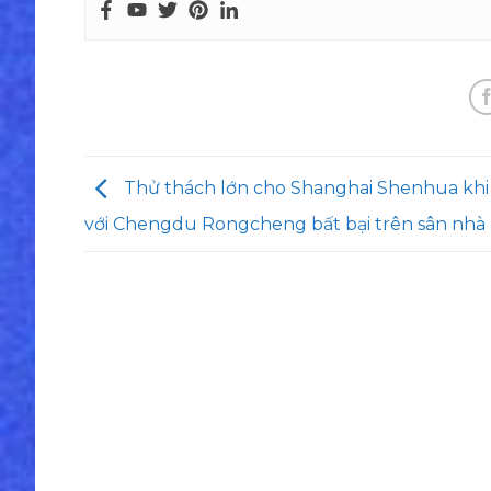
Thử thách lớn cho Shanghai Shenhua khi
với Chengdu Rongcheng bất bại trên sân nhà