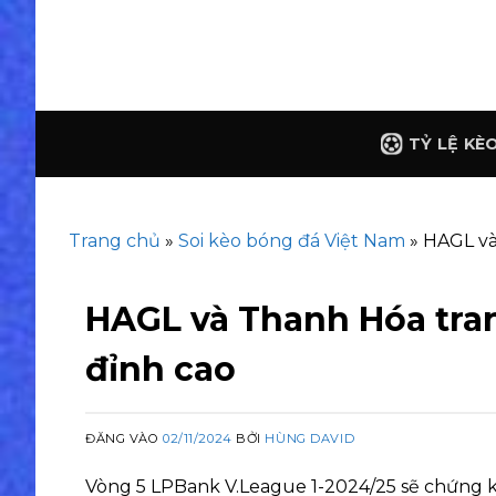
Skip
to
content
TỶ LỆ KÈ
Trang chủ
»
Soi kèo bóng đá Việt Nam
»
HAGL và
HAGL và Thanh Hóa tran
đỉnh cao
ĐĂNG VÀO
02/11/2024
BỞI
HÙNG DAVID
Vòng 5 LPBank V.League 1-2024/25 sẽ chứng ki