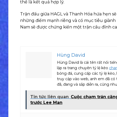
thể là kết quả hợp lý.
Trận đấu giữa HAGL và Thanh Hóa hứa hẹn sẽ là
những điểm mạnh riêng và có mục tiêu giành c
Nam sẽ được chứng kiến một trận cầu đỉnh cao,
Hùng David
Hùng David là cái tên rất nổi ti
lập ra trang chuyên tỷ lệ kèo
cha
bóng đá, cung cấp các tỷ lệ kèo
truy cập vào web, anh em đã có 
đã, đang và sắp diễn ra, cũng nh
Tin tức liên quan
Cuộc chạm trán căng
trước Lee Man