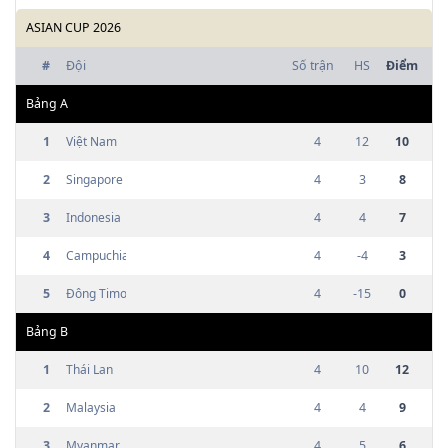
ASIAN CUP 2026
#
Đội
Số trận
HS
Điểm
Bảng
A
1
Việt Nam
4
12
10
2
Singapore
4
3
8
3
Indonesia
4
4
7
4
Campuchia
4
-4
3
5
Đông Timor
4
-15
0
Bảng
B
1
Thái Lan
4
10
12
2
Malaysia
4
4
9
3
Myanmar
4
5
6