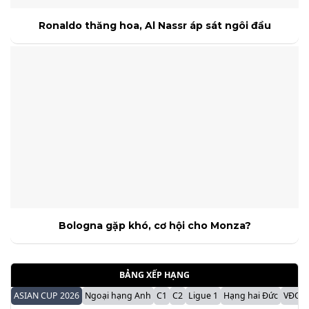
Ronaldo thăng hoa, Al Nassr áp sát ngôi đầu
Bologna gặp khó, cơ hội cho Monza?
BẢNG XẾP HẠNG
ASIAN CUP 2026
Ngoại hạng Anh
C1
C2
Ligue 1
Hạng hai Đức
VĐQG 