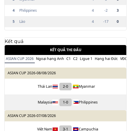
4
Philippines
4
-2
3
5
Lào
4
-17
0
Kết quả
KẾT QUẢ THI ĐẤU
ASIAN CUP 2026
Ngoại hạng Anh
C1
C2
Ligue 1
Hạng hai Đức
VĐQG 
ASIAN CUP 2026
-
08/08/2026
Thái Lan
2
-
0
Myanmar
Malaysia
1
-
0
Philippines
ASIAN CUP 2026
-
07/08/2026
Việt Nam
3
-
1
Campuchia