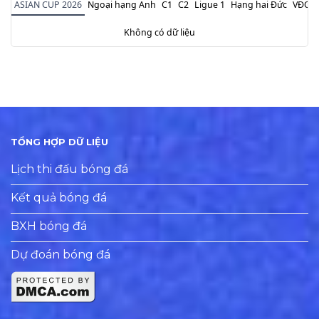
ASIAN CUP 2026
Ngoại hạng Anh
C1
C2
Ligue 1
Hạng hai Đức
VĐQG 
Không có dữ liệu
TỔNG HỢP DỮ LIỆU
Lịch thi đấu bóng đá
Kết quả bóng đá
BXH bóng đá
Dự đoán bóng đá