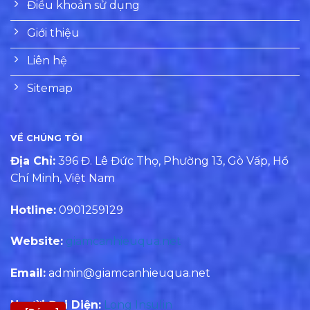
Điều khoản sử dụng
Giới thiệu
Liên hệ
Sitemap
VỀ CHÚNG TÔI
Địa Chỉ:
396 Đ. Lê Đức Thọ, Phường 13, Gò Vấp, Hồ
Chí Minh, Việt Nam
Hotline:
0901259129
Website:
giamcanhieuqua.net
Email:
admin@giamcanhieuqua.net
Người Đại Diện:
Long Insulin