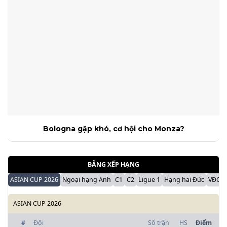
Bologna gặp khó, cơ hội cho Monza?
BẢNG XẾP HẠNG
ASIAN CUP 2026
Ngoại hạng Anh
C1
C2
Ligue 1
Hạng hai Đức
VĐQG 
ASIAN CUP 2026
#
Đội
Số trận
HS
Điểm