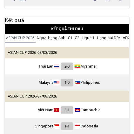
Kết quả
KẾT QUẢ THI ĐẤU
ASIAN CUP 2026
Ngoại hạng Anh
C1
C2
Ligue 1
Hạng hai Đức
VĐQG 
ASIAN CUP 2026
-
08/08/2026
Thái Lan
2
-
0
Myanmar
Malaysia
1
-
0
Philippines
ASIAN CUP 2026
-
07/08/2026
Việt Nam
3
-
1
Campuchia
Singapore
1
-
1
Indonesia