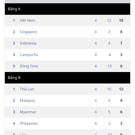
Bảng
A
1
Việt Nam
4
12
10
2
Singapore
4
3
8
3
Indonesia
4
4
7
4
Campuchia
4
-4
3
5
Đông Timor
4
-15
0
Bảng
B
1
Thái Lan
4
10
12
2
Malaysia
4
4
9
3
Myanmar
4
5
6
4
Philippines
4
-2
3
5
Lào
4
-17
0