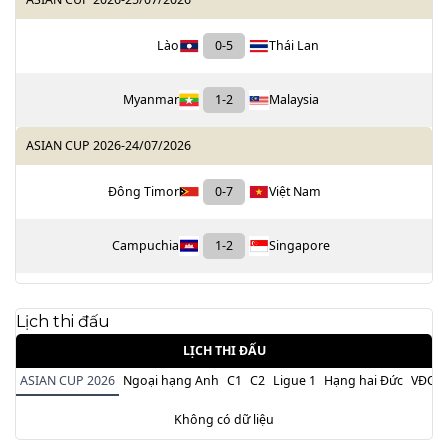
Lào
0
-
5
Thái Lan
Myanmar
1
-
2
Malaysia
ASIAN CUP 2026
-
24/07/2026
Đông Timor
0
-
7
Việt Nam
Campuchia
1
-
2
Singapore
Lịch thi đấu
LỊCH THI ĐẤU
ASIAN CUP 2026
Ngoại hạng Anh
C1
C2
Ligue 1
Hạng hai Đức
VĐQG 
Không có dữ liệu