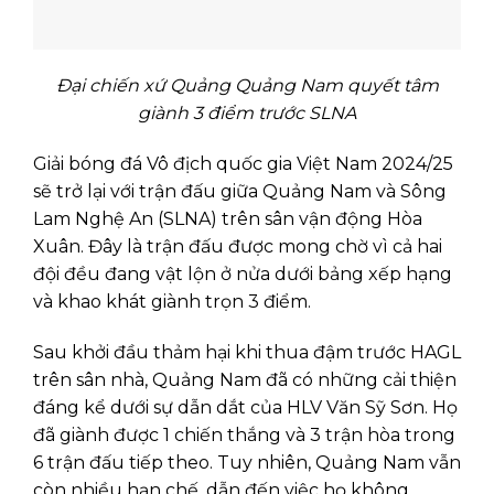
Đại chiến xứ Quảng Quảng Nam quyết tâm
giành 3 điểm trước SLNA
Giải bóng đá Vô địch quốc gia Việt Nam 2024/25
sẽ trở lại với trận đấu giữa Quảng Nam và Sông
Lam Nghệ An (SLNA) trên sân vận động Hòa
Xuân. Đây là trận đấu được mong chờ vì cả hai
đội đều đang vật lộn ở nửa dưới bảng xếp hạng
và khao khát giành trọn 3 điểm.
Sau khởi đầu thảm hại khi thua đậm trước HAGL
trên sân nhà, Quảng Nam đã có những cải thiện
đáng kể dưới sự dẫn dắt của HLV Văn Sỹ Sơn. Họ
đã giành được 1 chiến thắng và 3 trận hòa trong
6 trận đấu tiếp theo. Tuy nhiên, Quảng Nam vẫn
còn nhiều hạn chế, dẫn đến việc họ không