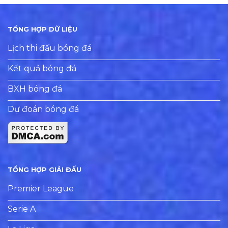
TỔNG HỢP DỮ LIỆU
Lịch thi đấu bóng đá
Kết quả bóng đá
BXH bóng đá
Dự đoán bóng đá
TỔNG HỢP GIẢI ĐẤU
Premier League
Serie A