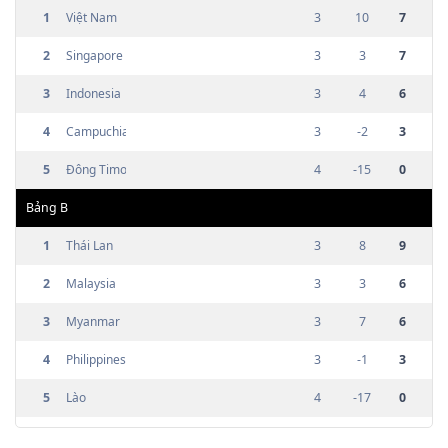
1
Việt Nam
3
10
7
2
Singapore
3
3
7
3
Indonesia
3
4
6
4
Campuchia
3
-2
3
5
Đông Timor
4
-15
0
Bảng
B
1
Thái Lan
3
8
9
2
Malaysia
3
3
6
3
Myanmar
3
7
6
4
Philippines
3
-1
3
5
Lào
4
-17
0