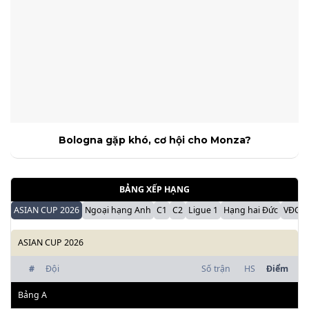
Bologna gặp khó, cơ hội cho Monza?
BẢNG XẾP HẠNG
ASIAN CUP 2026
Ngoại hạng Anh
C1
C2
Ligue 1
Hạng hai Đức
VĐQG 
ASIAN CUP 2026
#
Đội
Số trận
HS
Điểm
Bảng
A