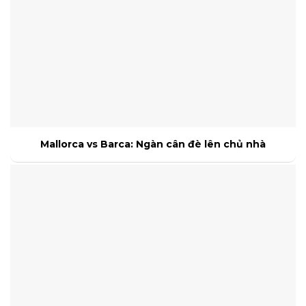
Mallorca vs Barca: Ngàn cân đè lên chủ nhà