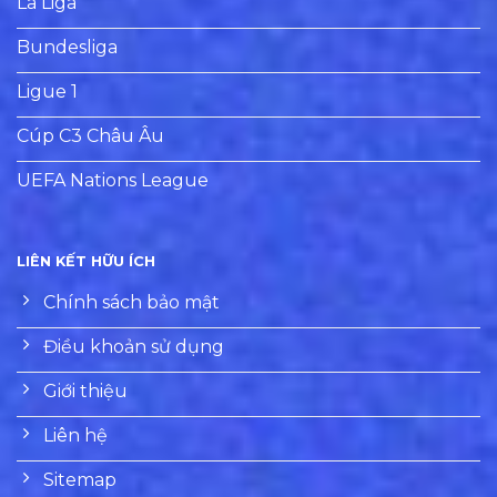
La Liga
Bundesliga
Ligue 1
Cúp C3 Châu Âu
UEFA Nations League
LIÊN KẾT HỮU ÍCH
Chính sách bảo mật
Điều khoản sử dụng
Giới thiệu
Liên hệ
Sitemap