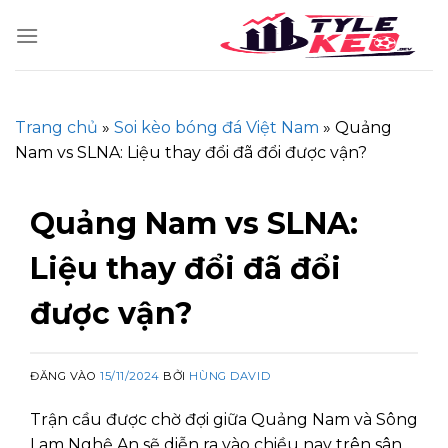
Skip
to
content
Trang chủ
»
Soi kèo bóng đá Việt Nam
»
Quảng
Nam vs SLNA: Liệu thay đổi đã đổi được vận?
Quảng Nam vs SLNA:
Liệu thay đổi đã đổi
được vận?
ĐĂNG VÀO
15/11/2024
BỞI
HÙNG DAVID
Trận cầu được chờ đợi giữa Quảng Nam và Sông
Lam Nghệ An sẽ diễn ra vào chiều nay trên sân