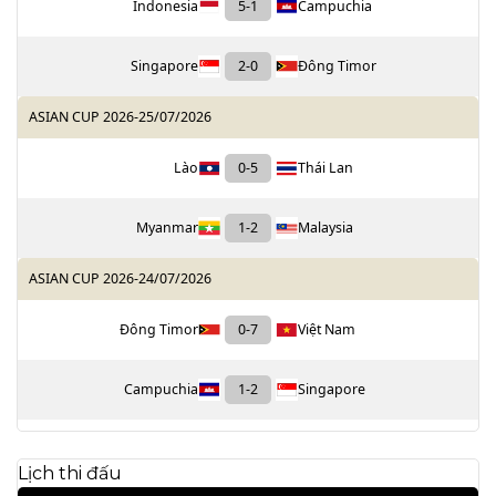
Indonesia
5
-
1
Campuchia
Singapore
2
-
0
Đông Timor
ASIAN CUP 2026
-
25/07/2026
Lào
0
-
5
Thái Lan
Myanmar
1
-
2
Malaysia
ASIAN CUP 2026
-
24/07/2026
Đông Timor
0
-
7
Việt Nam
Campuchia
1
-
2
Singapore
Lịch thi đấu