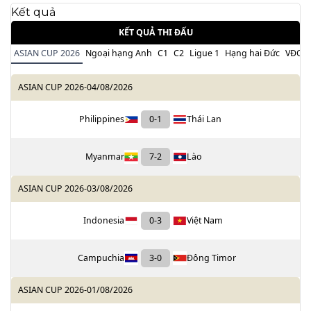
Kết quả
KẾT QUẢ THI ĐẤU
ASIAN CUP 2026
Ngoại hạng Anh
C1
C2
Ligue 1
Hạng hai Đức
VĐQG 
ASIAN CUP 2026
-
04/08/2026
Philippines
0
-
1
Thái Lan
Myanmar
7
-
2
Lào
ASIAN CUP 2026
-
03/08/2026
Indonesia
0
-
3
Việt Nam
Campuchia
3
-
0
Đông Timor
ASIAN CUP 2026
-
01/08/2026