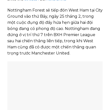
Nottingham Forest sẽ tiếp đón West Ham tại City
Ground vào thứ Bảy, ngày 25 tháng 2, trong
một cuộc đụng độ đầy hứa hẹn giữa hai đội
bóng đang có phong độ cao. Nottingham đang
đứng ở vị trí thứ 7 trên BXH Premier League
sau hai chiến thắng liên tiếp, trong khi West
Ham cũng đã có được một chiến thắng quan
trọng trước Manchester United.