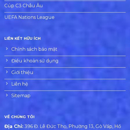
Cúp C3 Châu Âu
UEFA Nations League
LIÊN KẾT HỮU ÍCH
Chính sách bảo mật
Điều khoản sử dụng
Giới thiệu
Liên hệ
Sitemap
VỀ CHÚNG TÔI
Địa Chỉ:
396 Đ. Lê Đức Thọ, Phường 13, Gò Vấp, Hồ