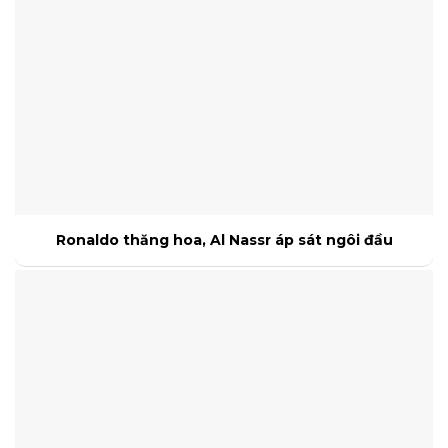
Ronaldo thăng hoa, Al Nassr áp sát ngôi đầu