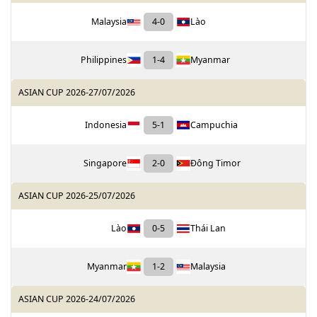
Malaysia
4
-
0
Lào
Philippines
1
-
4
Myanmar
ASIAN CUP 2026
-
27/07/2026
Indonesia
5
-
1
Campuchia
Singapore
2
-
0
Đông Timor
ASIAN CUP 2026
-
25/07/2026
Lào
0
-
5
Thái Lan
Myanmar
1
-
2
Malaysia
ASIAN CUP 2026
-
24/07/2026