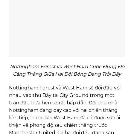
Nottingham Forest vs West Ham Cuộc Đụng Độ
Căng Thẳng Giữa Hai Đội Bóng Đang Trỗi Dậy
Nottingham Forest và West Ham sẽ đối đầu với
nhau vào thứ Bảy tại City Ground trong một
trận đấu hứa hẹn sẽ rất hấp dẫn. Đội chủ nhà
Nottingham đang bay cao với hai chiến thắng
liên tiếp, trong khi West Ham đã có được sự cải
thiện về phong độ sau chiến thắng trước
Manchester United. Cả hai đội đều đang săn