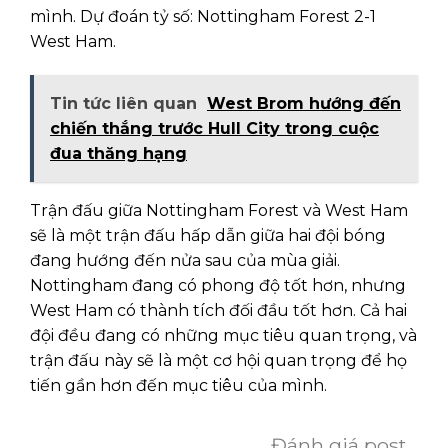
mình. Dự đoán tỷ số: Nottingham Forest 2-1
West Ham.
Tin tức liên quan
West Brom hướng đến
chiến thắng trước Hull City trong cuộc
đua thăng hạng
Trận đấu giữa Nottingham Forest và West Ham
sẽ là một trận đấu hấp dẫn giữa hai đội bóng
đang hướng đến nửa sau của mùa giải.
Nottingham đang có phong độ tốt hơn, nhưng
West Ham có thành tích đối đầu tốt hơn. Cả hai
đội đều đang có những mục tiêu quan trọng, và
trận đấu này sẽ là một cơ hội quan trọng để họ
tiến gần hơn đến mục tiêu của mình.
Đánh giá post