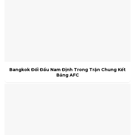
Bangkok Đối Đầu Nam Định Trong Trận Chung Kết
Bảng AFC