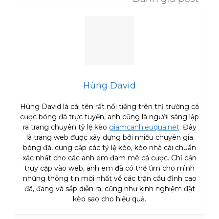
Hùng David
Hùng David là cái tên rất nổi tiếng trên thị trường cá
cược bóng đá trực tuyến, anh cũng là người sáng lập
ra trang chuyên tỷ lệ kèo
giamcanhieuqua.net
. Đây
là trang web được xây dựng bởi nhiều chuyên gia
bóng đá, cung cấp các tỷ lệ kèo, kèo nhà cái chuẩn
xác nhất cho các anh em đam mê cá cược. Chỉ cần
truy cập vào web, anh em đã có thể tìm cho mình
những thông tin mới nhất về các trận cầu đỉnh cao
đã, đang và sắp diễn ra, cũng như kinh nghiệm đặt
kèo sao cho hiệu quả.