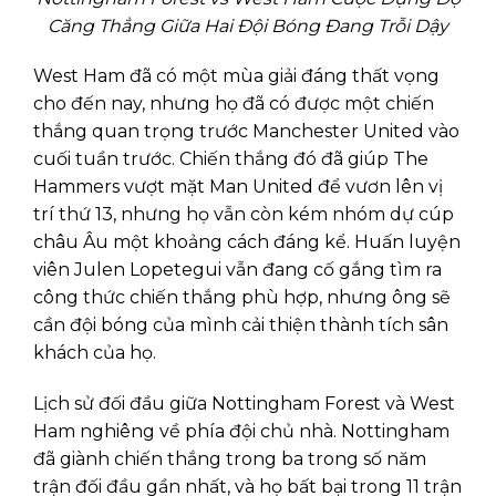
Căng Thẳng Giữa Hai Đội Bóng Đang Trỗi Dậy
West Ham đã có một mùa giải đáng thất vọng
cho đến nay, nhưng họ đã có được một chiến
thắng quan trọng trước Manchester United vào
cuối tuần trước. Chiến thắng đó đã giúp The
Hammers vượt mặt Man United để vươn lên vị
trí thứ 13, nhưng họ vẫn còn kém nhóm dự cúp
châu Âu một khoảng cách đáng kể. Huấn luyện
viên Julen Lopetegui vẫn đang cố gắng tìm ra
công thức chiến thắng phù hợp, nhưng ông sẽ
cần đội bóng của mình cải thiện thành tích sân
khách của họ.
Lịch sử đối đầu giữa Nottingham Forest và West
Ham nghiêng về phía đội chủ nhà. Nottingham
đã giành chiến thắng trong ba trong số năm
trận đối đầu gần nhất, và họ bất bại trong 11 trận