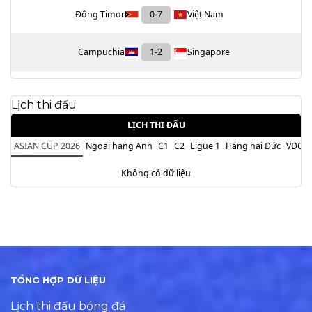
Đông Timor
0
-
7
Việt Nam
Campuchia
1
-
2
Singapore
Lịch thi đấu
LỊCH THI ĐẤU
ASIAN CUP 2026
Ngoại hạng Anh
C1
C2
Ligue 1
Hạng hai Đức
VĐQG 
Không có dữ liệu
TỔNG HỢP DỮ LIỆU
Lịch thi đấu bóng đá