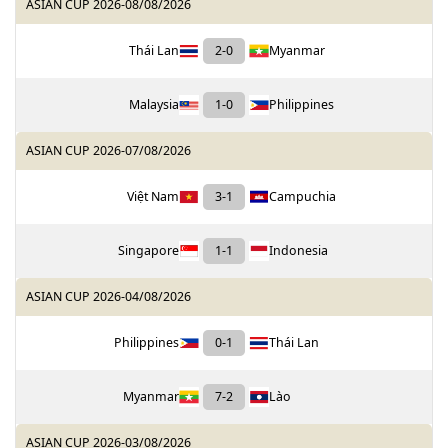
ASIAN CUP 2026
-
08/08/2026
Thái Lan
2
-
0
Myanmar
Malaysia
1
-
0
Philippines
ASIAN CUP 2026
-
07/08/2026
Việt Nam
3
-
1
Campuchia
Singapore
1
-
1
Indonesia
ASIAN CUP 2026
-
04/08/2026
Philippines
0
-
1
Thái Lan
Myanmar
7
-
2
Lào
ASIAN CUP 2026
-
03/08/2026