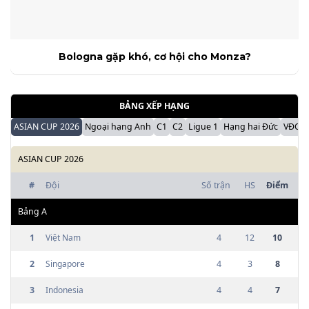
Bologna gặp khó, cơ hội cho Monza?
BẢNG XẾP HẠNG
ASIAN CUP 2026
Ngoại hạng Anh
C1
C2
Ligue 1
Hạng hai Đức
VĐQG 
ASIAN CUP 2026
#
Đội
Số trận
HS
Điểm
Bảng
A
1
Việt Nam
4
12
10
2
Singapore
4
3
8
3
Indonesia
4
4
7