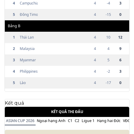
4
Campuchia
4
-4
3
5
Đông Timor
4
-15
0
Bảng
B
1
Thái Lan
4
10
12
2
Malaysia
4
4
9
3
Myanmar
4
5
6
4
Philippines
4
-2
3
5
Lào
4
-17
0
Kết quả
KẾT QUẢ THI ĐẤU
ASIAN CUP 2026
Ngoại hạng Anh
C1
C2
Ligue 1
Hạng hai Đức
VĐQG 