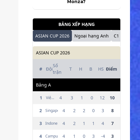
Monza?
BẢNG XẾP HẠNG
ASIAN CUP 2026
Ngoại hạng Anh
C1
C2
Li
ASIAN CUP 2026
Số
#
Đội
T
H
B
HS
Điểm
trận
Bảng
A
1
4
3
1
0
12
10
Việt
Nam
2
4
2
2
0
3
8
Singapore
3
4
2
1
1
4
7
Indonesia
4
4
1
0
3
-4
3
Campuchia