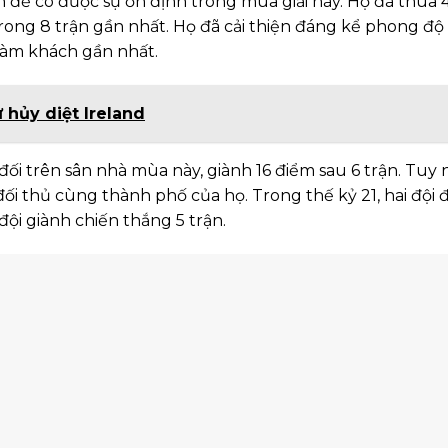
n để có được sự ổn định trong mùa giải này. Họ đã thua 
trong 8 trận gần nhất. Họ đã cải thiện đáng kể phong độ
 làm khách gần nhất.
 hủy diệt Ireland
ối trên sân nhà mùa này, giành 16 điểm sau 6 trận. Tuy 
 thủ cùng thành phố của họ. Trong thế kỷ 21, hai đội đ
đội giành chiến thắng 5 trận.