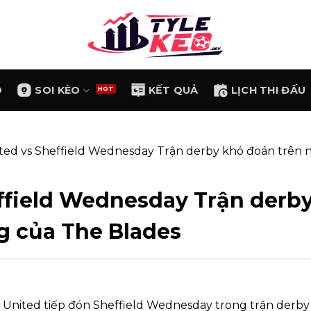
O
SOI KÈO
KẾT QUẢ
LỊCH THI ĐẤU
ited vs Sheffield Wednesday Trận derby khó đoán trên 
effield Wednesday Trận derb
g của The Blades
ld United tiếp đón Sheffield Wednesday trong trận derb