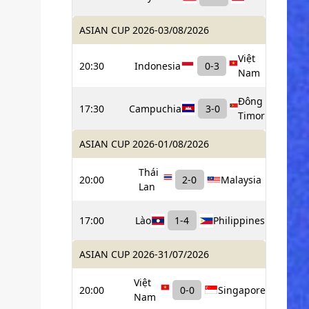
ASIAN CUP 2026
-
03/08/2026
Việt
20:30
Indonesia
0
-
3
Nam
Đông
17:30
Campuchia
3
-
0
Timor
ASIAN CUP 2026
-
01/08/2026
Thái
20:00
2
-
0
Malaysia
Lan
17:00
Lào
1
-
4
Philippines
ASIAN CUP 2026
-
31/07/2026
Việt
20:00
0
-
0
Singapore
Nam