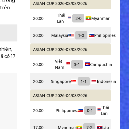
4 trong
ASIAN CUP 2026
-
08/08/2026
 trên
Thái
20:00
2
-
0
Myanmar
Lan
20:00
Malaysia
1
-
0
Philippines
nhiên,
ASIAN CUP 2026
-
07/08/2026
ã có 17
Việt
20:00
3
-
1
Campuchia
Nam
20:00
Singapore
1
-
1
Indonesia
ASIAN CUP 2026
-
04/08/2026
Thái
20:00
Philippines
0
-
1
Lan
17:00
Myanmar
7
-
2
Lào