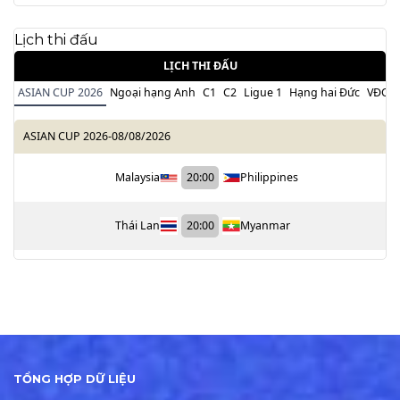
Lịch thi đấu
LỊCH THI ĐẤU
ASIAN CUP 2026
Ngoại hạng Anh
C1
C2
Ligue 1
Hạng hai Đức
VĐQG 
ASIAN CUP 2026
-
08/08/2026
Malaysia
20:00
Philippines
Thái Lan
20:00
Myanmar
TỔNG HỢP DỮ LIỆU