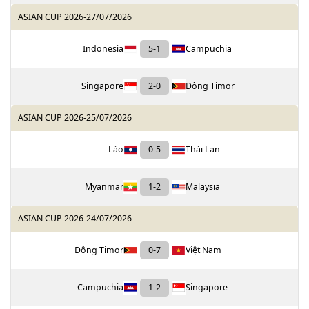
ASIAN CUP 2026
-
27/07/2026
Indonesia
5
-
1
Campuchia
Singapore
2
-
0
Đông Timor
ASIAN CUP 2026
-
25/07/2026
Lào
0
-
5
Thái Lan
Myanmar
1
-
2
Malaysia
ASIAN CUP 2026
-
24/07/2026
Đông Timor
0
-
7
Việt Nam
Campuchia
1
-
2
Singapore