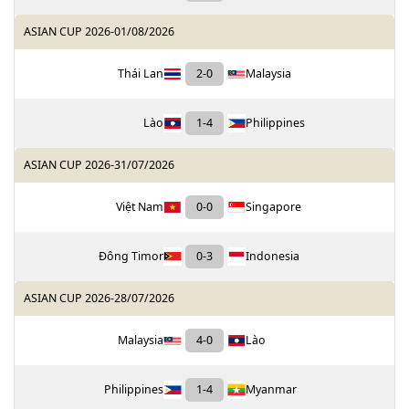
ASIAN CUP 2026
-
01/08/2026
Thái Lan
2
-
0
Malaysia
Lào
1
-
4
Philippines
ASIAN CUP 2026
-
31/07/2026
Việt Nam
0
-
0
Singapore
Đông Timor
0
-
3
Indonesia
ASIAN CUP 2026
-
28/07/2026
Malaysia
4
-
0
Lào
Philippines
1
-
4
Myanmar