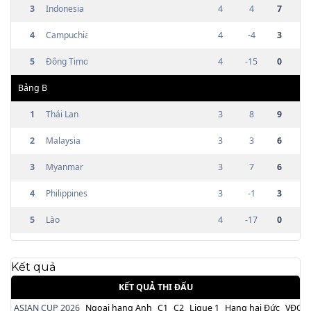
3
Indonesia
4
4
7
4
Campuchia
4
-4
3
5
Đông Timor
4
-15
0
Bảng
B
1
Thái Lan
3
8
9
2
Malaysia
3
3
6
3
Myanmar
3
7
6
4
Philippines
3
-1
3
5
Lào
4
-17
0
Kết quả
KẾT QUẢ THI ĐẤU
ASIAN CUP 2026
Ngoại hạng Anh
C1
C2
Ligue 1
Hạng hai Đức
VĐQG 