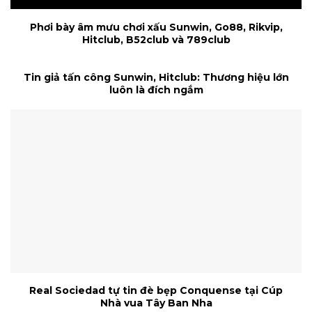
Phơi bày âm mưu chơi xấu Sunwin, Go88, Rikvip,
Hitclub, B52club và 789club
Tin giả tấn công Sunwin, Hitclub: Thương hiệu lớn
luôn là đích ngắm
Real Sociedad tự tin đè bẹp Conquense tại Cúp
Nhà vua Tây Ban Nha