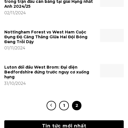
trong trận đấu cân bằng tại giải Hạng nhất
Anh 2024/25
02/11/2024
Nottingham Forest vs West Ham Cuộc
Đụng Độ Căng Thẳng Giữa Hai Đội Bóng
Đang Trỗi Dậy
01/11/2024
Luton đối đầu West Brom: Đại diện
Bedfordshire đứng trước nguy cơ xuống
hạng
31/10/2024
1
2
Tin tức mới nhất